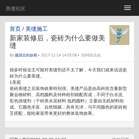
美缝社区
首页
/
美缝施工
新家装修后，瓷砖为什么要做美
缝
By
建国后的妖精
•
2017-11-14 14:05:08
•
3268次点击
很多时候业主可能对美缝剂还不太了解，今天我们就来说说瓷
砖为什么要美缝。
1美观
瓷砖美缝之后装饰效果特别强。美缝产品是由高科技含量新型
聚会物材料、高档颜料及特种助剂精配而成，不同于白水泥、
彩色填缝剂（干粉类水泥材料 低档颜料）主要由无机材料组
成。它颜色丰富、自然细腻，具有光泽，与不同颜色的瓷砖相
互搭配，能给家装带来更好的整体装饰效果。