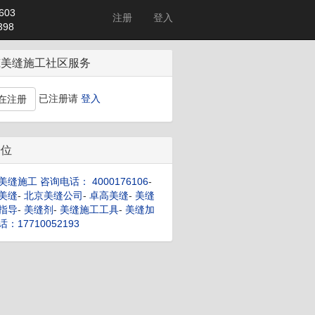
603
注册
登入
98
筑美缝施工社区服务
已注册请
登入
在注册
告位
美缝施工 咨询电话： 4000176106
-
美缝
-
北京美缝公司
-
卓高美缝
-
美缝
指导
-
美缝剂
-
美缝施工工具
-
美缝加
：17710052193