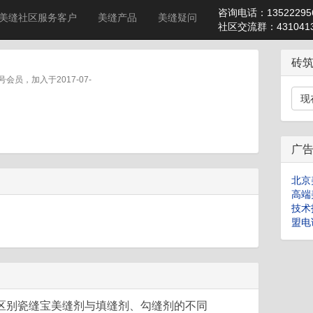
咨询电话：13522295
美缝社区服务客户
美缝产品
美缝疑问
社区交流群：4310413
砖
6号会员，加入于2017-07-
现
广
北京
高端
技术
盟电话
区别瓷缝宝美缝剂与填缝剂、勾缝剂的不同