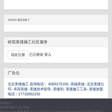
454525 最近回复了
砖筑美缝施工社区服务
已注册请
登入
现在注册
广告位
北京美缝施工 咨询电话： 4000176106
-
高端美缝
-
北京美缝公
司
-
卓高美缝
-
美缝技术指导
-
美缝剂
-
美缝施工工具
-
美缝加盟
电话：17710052193
美缝施工
砖筑美缝施工社区服务
Powered by
砖筑美缝
V1.3.0 2010-2017 Some rights reserved 页面执行时间: