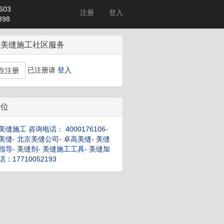
603
注册
登入
98
筑美缝施工社区服务
已注册请
登入
在注册
告位
美缝施工 咨询电话： 4000176106
-
美缝
-
北京美缝公司
-
卓高美缝
-
美缝
指导
-
美缝剂
-
美缝施工工具
-
美缝加
：17710052193