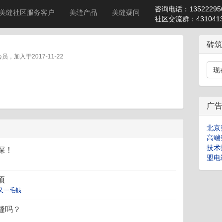
咨询电话：13522295
美缝社区服务客户
美缝产品
美缝疑问
社区交流群：4310413
砖
，加入于2017-11-22
现
广
北京
高端
技术
深！
盟电话
项
又一毛钱
缝吗？