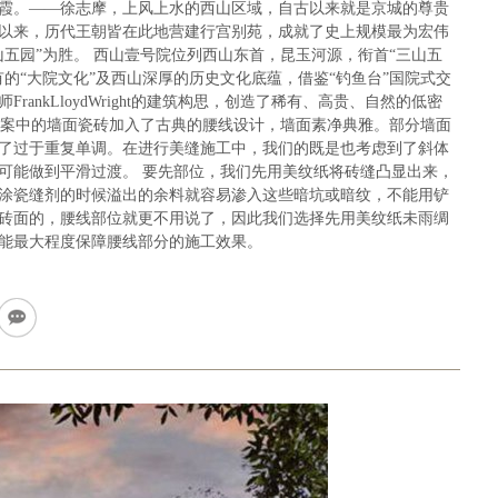
霞。——徐志摩，上风上水的西山区域，自古以来就是京城的尊贵
以来，历代王朝皆在此地营建行宫别苑，成就了史上规模最为宏伟
山五园”为胜。 西山壹号院位列西山东首，昆玉河源，衔首“三山五
的“大院文化”及西山深厚的历史文化底蕴，借鉴“钓鱼台”国院式交
rankLloydWright的建筑构思，创造了稀有、高贵、自然的低密
 本案中的墙面瓷砖加入了古典的腰线设计，墙面素净典雅。部分墙面
了过于重复单调。在进行美缝施工中，我们的既是也考虑到了斜体
可能做到平滑过渡。 要先部位，我们先用美纹纸将砖缝凸显出来，
涂瓷缝剂的时候溢出的余料就容易渗入这些暗坑或暗纹，不能用铲
砖面的，腰线部位就更不用说了，因此我们选择先用美纹纸未雨绸
能最大程度保障腰线部分的施工效果。