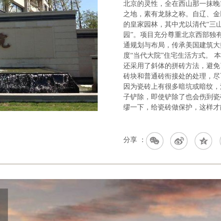
北京的灵性，全在西山那一抹晚
之地，素有龙脉之称。自辽、金
的皇家园林，其中尤以清代“三
园”。项目充分尊重北京西部独有
通规划与布局，传承美国建筑大师F
度“当代大院”住宅生活方式。
还采用了斜体的拼砖方法，避免
砖块和普通砖衔接处的处理，尽
因为瓷砖上有很多暗坑或暗纹，
子铲除，即使铲除了也会伤到瓷
缪一下，给瓷砖做保护，这样才
分享 ：