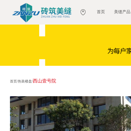
首页
美缝产品
西山壹号院
首页
/
热装楼盘
/