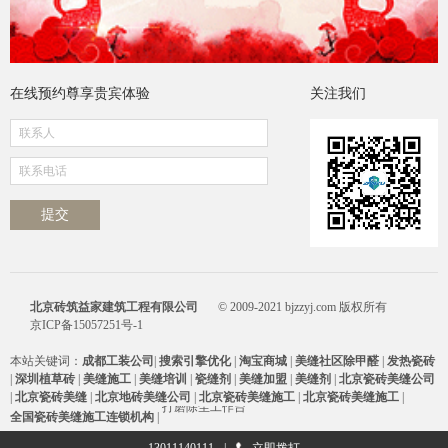
在线预约尊享贵宾体验
关注我们
北京砖筑益家建筑工程有限公司
© 2009-2021 bjzzyj.com 版权所有
京ICP备15057251号-1
本站关键词：
成都工装公司
|
搜索引擎优化
|
淘宝商城
|
美缝社区
除甲醛
|
发热瓷砖
友情链接：
|
深圳植草砖
|
美缝施工
|
美缝培训
|
瓷缝剂
|
美缝加盟
|
美缝剂
|
北京瓷砖美缝公司
打磨除尘工作台
|
北京瓷砖美缝
|
北京地砖美缝公司
|
北京瓷砖美缝施工
|
北京瓷砖美缝施工
|
打磨除尘工作台
全国瓷砖美缝施工连锁机构
|