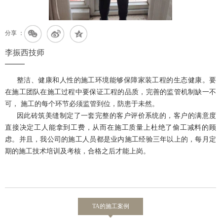
分享 ：
李振西技师
整洁、健康和人性的施工环境能够保障家装工程的生态健康
。
要
在
施工团队在施工过程
中
要保证工程的品质，完善的监管机制缺一不
可，
施工的每个环节必须监管到位，防患于未然。
因此砖筑美缝
制定了一套完整的客户评价系统的，客户的满意度
直接决定工人能拿到工费，从而
在施工质量上
杜绝
了
偷
工
减料
的顾
虑
。
并且，
我公司的施工人员都是业内施工经验三年以上的，每月定
期的施工技术培训及考核，合格之后才能上岗。
TA的施工案例