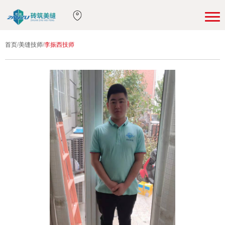
首页
/
美缝技师
/
李振西技师