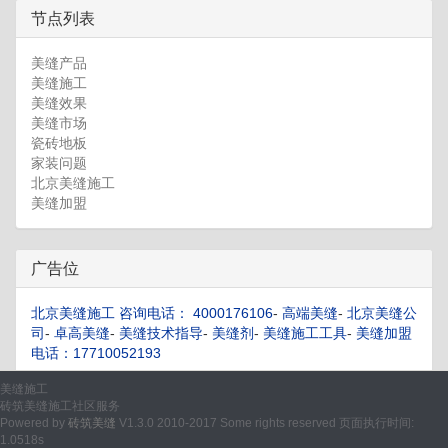
节点列表
美缝产品
美缝施工
美缝效果
美缝市场
瓷砖地板
家装问题
北京美缝施工
美缝加盟
广告位
北京美缝施工 咨询电话： 4000176106
-
高端美缝
-
北京美缝公
司
-
卓高美缝
-
美缝技术指导
-
美缝剂
-
美缝施工工具
-
美缝加盟
电话：17710052193
美缝施工
砖筑美缝施工社区服务
Powered by
砖筑美缝
V1.3.0 2010-2017 Some rights reserved 页面执行时间:
1.0518s