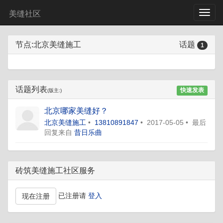
美缝社区
节点:北京美缝施工
话题
1
话题列表
快速发表
(版主:)
北京哪家美缝好？
北京美缝施工
•
13810891847
•
2017-05-05
•
最后
回复来自
昔日乐曲
砖筑美缝施工社区服务
已注册请
登入
现在注册