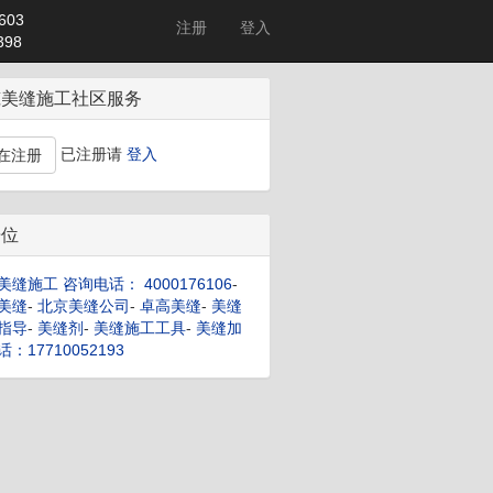
603
注册
登入
98
筑美缝施工社区服务
已注册请
登入
在注册
告位
美缝施工 咨询电话： 4000176106
-
美缝
-
北京美缝公司
-
卓高美缝
-
美缝
指导
-
美缝剂
-
美缝施工工具
-
美缝加
：17710052193