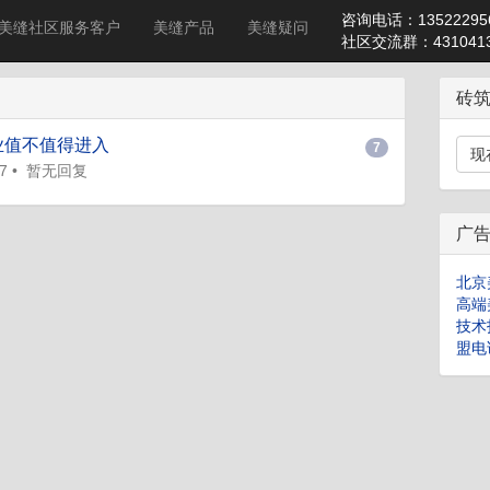
咨询电话：13522295
美缝社区服务客户
美缝产品
美缝疑问
社区交流群：4310413
砖
业值不值得进入
7
现
7
•
暂无回复
广
北京
高端
技术
盟电话