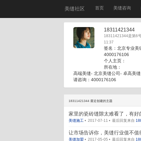
首页
美缝咨询
美缝社区
18311421344
18311421344是第6
11:37
签名：北京专业美
4000176106
个人主页：
所在地：
高端美缝- 北京美缝公司- 卓高美缝-
请咨询：4000176106
18311421344 最近创建的主题
家里的瓷砖缝隙太难看了，有好的
美缝施工
•
2017-07-11
•
最后回复来自
18
让市场告诉你，美缝行业值不值
美缝加盟
•
2017-05-05
•
最后回复来自
18