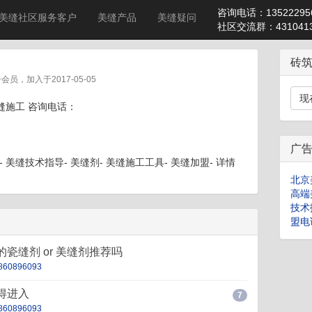
咨询电话：13522295
美缝社区服务客户
美缝产品
美缝疑问
社区交流群：4310413
砖
号会员，加入于2017-05-05
现
缝施工 咨询电话：
广
 美缝技术指导- 美缝剂- 美缝施工工具- 美缝加盟- 详情
北京
高端
技术
盟电话
瓷缝剂 or 美缝剂推荐吗
860896093
得进入
7
860896093