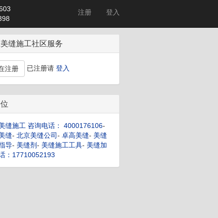
603
注册
登入
98
筑美缝施工社区服务
已注册请
登入
在注册
告位
美缝施工 咨询电话： 4000176106
-
美缝
-
北京美缝公司
-
卓高美缝
-
美缝
指导
-
美缝剂
-
美缝施工工具
-
美缝加
：17710052193