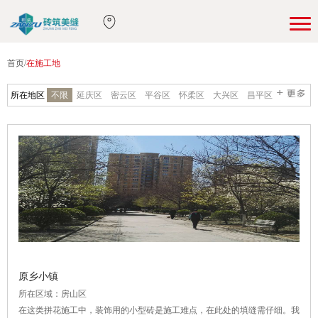
首页
/
在施工地
所在地区
不限
延庆区
密云区
平谷区
怀柔区
大兴区
昌平区
顺义区
通州区
房山区
门头沟
海淀区
石景山
丰台区
朝阳区
西城区
东城区
原乡小镇
所在区域：房山区
在这类拼花施工中，装饰用的小型砖是施工难点，在此处的填缝需仔细。我