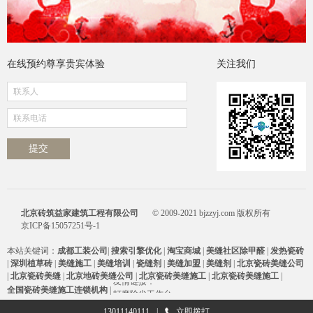
在线预约尊享贵宾体验
关注我们
北京砖筑益家建筑工程有限公司
© 2009-2021 bjzzyj.com 版权所有
京ICP备15057251号-1
本站关键词：
成都工装公司
|
搜索引擎优化
|
淘宝商城
|
美缝社区
除甲醛
|
发热瓷砖
|
深圳植草砖
|
美缝施工
|
美缝培训
|
瓷缝剂
|
美缝加盟
|
美缝剂
|
北京瓷砖美缝公司
|
北京瓷砖美缝
|
北京地砖美缝公司
|
北京瓷砖美缝施工
|
北京瓷砖美缝施工
|
友情链接：
全国瓷砖美缝施工连锁机构
|
打磨除尘工作台
打磨除尘工作台
13011140111
|
立即拨打