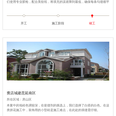
们使用专业胶枪，配合美纹纸，将填充的误差降到最低，确保每条勾缝都平
滑、无气泡，同时在交点交叉处平滑过渡，纵横线的交点无余料渗出。
开工
施工阶段
竣工
窦店城建昆延南区
所在区域：房山区
本案中的地砖色调较深，在瓷缝剂的挑选上，我们选择了白搭的白色。在这
类拼花施工中，装饰用的小型砖是施工难点，在此处的填缝需仔细。