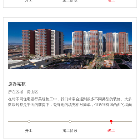
开工
施工阶段
竣工
原香嘉苑
所在区域：房山区
在对不同住宅进行美缝施工中，我们常常会遇到很多不同类型的装修。大多
数墙砖都是平面的前提下，瓷缝剂的填充相对简单，但遇到有凹凸面的墙面
瓷砖装修，施工难度就会相应地增大。我们会特别留意普通砖与斜体砖交缝
处的用料填充，保障两种方向的走线能协调均匀。同时，凸起的边线因为有
弧度，不像平面那样易掌握分寸，所以更需要手法稳定精准，确保一次成
型，才不影响整体砖面对美观。
开工
施工阶段
竣工