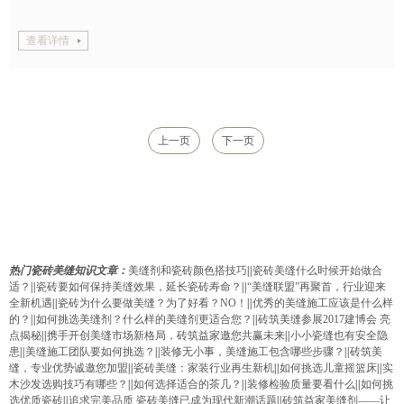
查看详情
上一页
下一页
热门瓷砖美缝知识文章：
美缝剂和瓷砖颜色搭技巧
||
瓷砖美缝什么时候开始做合
适？
||
瓷砖要如何保持美缝效果，延长瓷砖寿命？
||
“美缝联盟”再聚首，行业迎来
全新机遇
||
瓷砖为什么要做美缝？为了好看？NO！
||
优秀的美缝施工应该是什么样
的？
||
如何挑选美缝剂？什么样的美缝剂更适合您？
||
砖筑美缝参展2017建博会 亮
点揭秘
||
携手开创美缝市场新格局，砖筑益家邀您共赢未来
||
小小瓷缝也有安全隐
患
||
美缝施工团队要如何挑选？
||
装修无小事，美缝施工包含哪些步骤？
||
砖筑美
缝，专业优势诚邀您加盟
||
瓷砖美缝：家装行业再生新机
||
如何挑选儿童摇篮床
||
实
木沙发选购技巧有哪些？
||
如何选择适合的茶几？
||
装修检验质量要看什么
||
如何挑
选优质瓷砖
||
追求完美品质 瓷砖美缝已成为现代新潮话题
||
砖筑益家美缝剂——让