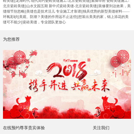
砖美缝
||
龙湖时代 现代简约瓷砖美缝施工-北京瓷砖美缝
||
紫御华府 瓷砖美缝施工-
北京瓷砖美缝
||
山水文园五期 新中式瓷砖美缝-北京瓷砖美缝
||
装修要到达效果，美
缝细节别忽略
||
美缝也是技术活儿 专业施工才靠谱
||
独具优势的新型美缝材料——
环氧彩砂
||
美观、防潮？美缝的作用远不止这些
||
想装出美美的家，锦上添花的美
缝可不能少
||
瓷砖美缝，专业团队更放心
为您推荐
在线预约尊享贵宾体验
关注我们