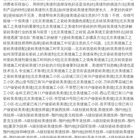
消费者买得放心，用得舒
||
美缝剂选择深色好还是浅色好
||
美缝剂的挑选方法
||
美缝
剂产品的特性
||
瓷砖美缝剂大普及
||
如何使瓷砖美缝使用的更长久，并更好的保护
瓷
||
瓷砖贴的不完美，美缝帮你来完善
||
做美缝必须注意的3个方面！不然，你很可
能做一个假美缝！
||
北京美缝施工之瓷砖美缝颜色搭配
||
北京砖筑美缝剂
||
北京美缝
施工之美缝剂的重要性
||
北京美缝施工之美缝剂对瓷砖的作用
||
砖筑美缝为您讲解
瓷砖美缝行业的发展与前景！
||
北京美缝施工之砖筑 晶体美缝王瓷缝剂特点
||
砖筑
美缝透露“游击队”美缝施工的秘密？
||
瓷砖美缝施工步骤及方法
||
北京美缝施工之
砖筑美缝技师用料选择
||
瓷砖美缝施工中应该注意的几个问题。
||
北京美缝施工之
瓷砖美缝搭配
||
瓷砖美缝剂施工时常见问题—北京砖筑瓷砖美缝
||
砖筑美缝告诉您
如何清理遗留在瓷砖上的美缝剂
||
北京美缝施工之美缝保养
||
北京瓷砖美缝剂代理
对瓷砖美缝剂最佳施工时间的介绍
||
北京美缝施工之墙角美缝施工
||
北京砖筑瓷砖
美缝施工对瓷砖美缝5大好处的介绍
||
装修要到达效果，美缝细节别忽略
||
美缝也是
技术活儿 专业施工才靠谱
||
北京美缝施工之是否应该选择瓷砖美缝
||
北京美缝施工
之瓷砖美缝鉴别
||
北京美缝施工小区-山语城三区已有30户做瓷砖美缝
||
北京美缝施
工小区-西山壹号院已有50户做瓷砖美美缝
||
北京美缝施工小区-万科四季花城已有
13户做瓷砖美美缝
||
北京美缝施工小区-千章墅已有18户做瓷砖美美缝
||
北京美缝施
工小区-金科王府已有11户做瓷砖美美缝
||
北京美缝施工小区-西山艺境已有12户做
瓷砖美美缝
||
北京美缝施工小区-华贸城10号院已有20户做瓷砖美美缝
||
北京美缝施
工小区-红山世家已有23户做瓷砖美美缝
||
北京美缝施工小区-首开璞瑅公馆已有32
户做瓷砖美美缝
||
美缝技师篇
||
李振西技师--A级别瓷砖美缝,美缝技师--预约他
||
王
伟技师--A级别瓷砖美缝技师--预约他
||
姜元程技师--A级别瓷砖美缝技师--预约他
||
姜克玉技师--A级别瓷砖美缝技师--预约他
||
季学龙技师--A级别瓷砖美缝技师--预约
他
||
夏异为技师--A级别瓷砖美缝技师--预约他
||
刘国军技师--A级别瓷砖美缝技师--
预约他
||
徐和峰技师--A级别瓷砖美缝技师--预约他
||
孙明月技师--A级别瓷砖美缝技
师--预约他
||
欧涛技师--A级别瓷砖美缝技师--预约他
||
高有志技师--A级别瓷砖美缝