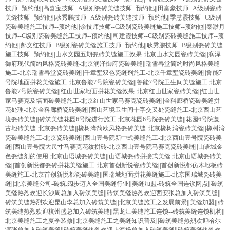
技师--预约他
||
高喜宝技师--A级别瓷砖美缝技师--预约他
||
田富豪技师--A级别瓷砖
美缝技师--预约他
||
耿秀鹏技师--A级别瓷砖美缝技师--预约他
||
季慧霞技师--C级别
瓷砖美缝施工技师--预约他
||
余技师技师--C级别瓷砖美缝施工技师--预约他
||
秦渺月
技师--C级别瓷砖美缝施工技师--预约他
||
司建霞技师--C级别瓷砖美缝施工技师--预
约他
||
郝文红技师--B级别瓷砖美缝施工技师--预约他
||
耿秀鹏技师--B级别瓷砖美缝
施工技师--预约他
||
山水文园五期瓷砖美缝施工效果-北京山水文园瓷砖美缝
||
润泽
御府现代简约风格瓷砖美缝-北京润泽御府瓷砖美缝
||
瑞雪春堂简约时尚风格美缝
施工-北京瑞雪春堂瓷砖美缝
||
千章墅双色瓷缝剂施工-北京千章墅瓷砖美缝
||
鲁能7
号院地面拼花美缝施工-北京鲁能7号院瓷砖美缝
||
鲁能7号院卫生间美缝施工-北京
鲁能7号院瓷砖美缝
||
红山世家地面拼花美缝效果-北京红山世家瓷砖美缝
||
红山世
家马赛克及墙面砖美缝施工-北京红山世家马赛克瓷砖美缝
||
金科廊桥瓷砖美缝拼
花处理-北京金科廊桥瓷砖美缝
||
西山艺境卫生间十字交叉处瓷缝施工-北京西山艺
境瓷砖美缝
||
砖筑美缝花园6号院进行施工-北京花园6号院瓷砖美缝
||
花园6号院复
古地砖美缝-北京瓷砖美缝
||
橡树湾简欧风格瓷砖美缝-北京橡树湾瓷砖美缝
||
橡树湾
瓷砖美缝施工-北京瓷砖美缝
||
西山壹号院新中式美缝施工-北京西山壹号院瓷砖美
缝
||
西山壹号院大尺寸马赛克花纹拼砖-北京西山壹号院马赛克瓷砖美缝
||
山语城金
色瓷缝剂的使用-北京山语城瓷砖美缝
||
山语城瓷砖拼接式美缝-北京山语城瓷砖美
缝
||
首创新悦都瓷砖拼花美缝施工-北京首创新悦瓷砖美缝
||
首创新悦都仿木地板砖
美缝施工-北京首创新悦都瓷砖美缝
||
国瑞城地面拼花美缝施工-北京国瑞城瓷砖美
缝
||
北京美缝公司-砖筑:阔步迈入全国美缝行业
||
美缝加盟-砖筑全国连锁网点
||
砖筑
美缝热烈欢迎长沙周总加入砖筑美缝
||
砖筑美缝热烈欢迎西安张总加入砖筑美缝
||
砖筑美缝热烈欢迎昆山李总加入砖筑美缝
||
北京美缝施工之发展前景
||
美缝加盟
||
砖
筑美缝热烈欢迎杭州盛总加入砖筑美缝
||
黑龙江美缝施工连锁--砖筑美缝连锁机构
||
北京美缝施工之夏季装修
||
北京美缝施工之美缝知识普及
||
砖筑美缝热烈欢迎哈尔