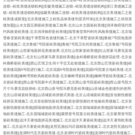
工连锁--砖筑美缝连锁机构
||
山东美缝施工连锁--砖筑美缝连锁机构
||
江苏美缝施工
连锁--砖筑美缝连锁机构
||
安徽美缝施工连锁--砖筑美缝连锁机构
||
浙江美缝施工连
锁--砖筑美缝连锁机构
||
福建美缝施工连锁--砖筑美缝连锁机构
||
北京美缝施工之瓷
砖美缝成新宠
||
北京美缝施工之砖筑晶体美缝剂是否环保
||
北京美缝施工之砖筑美
缝加盟
||
山水文园五期瓷砖美缝施工效果-北京山水文园瓷砖美缝
||
润泽御府现代简
约风格瓷砖美缝-北京润泽御府瓷砖美缝
||
瑞雪春堂简约时尚风格美缝施工-北京瑞
雪春堂瓷砖美缝
||
千章墅双色瓷缝剂施工-北京千章墅瓷砖美缝
||
鲁能7号院地面拼
花美缝施工-北京鲁能7号院瓷砖美缝
||
鲁能7号院卫生间美缝施工-北京鲁能7号院瓷
砖美缝
||
红山世家地面拼花美缝效果-北京红山世家瓷砖美缝
||
红山世家马赛克及墙
面砖美缝施工-北京红山世家马赛克瓷砖美缝
||
金科廊桥瓷砖美缝拼花处理-北京金
科廊桥瓷砖美缝
||
西山艺境卫生间十字交叉处瓷缝施工-北京西山艺境瓷砖美缝
||
砖
筑美缝花园6号院进行施工-北京花园6号院瓷砖美缝
||
花园6号院复古地砖美缝-北京
瓷砖美缝
||
橡树湾简欧风格瓷砖美缝-北京橡树湾瓷砖美缝
||
橡树湾瓷砖美缝施工-北
京瓷砖美缝
||
西山壹号院新中式美缝施工-北京西山壹号院瓷砖美缝
||
西山壹号院大
尺寸马赛克花纹拼砖-北京西山壹号院马赛克瓷砖美缝
||
山语城金色瓷缝剂的使用-
北京山语城瓷砖美缝
||
山语城瓷砖拼接式美缝-北京山语城瓷砖美缝
||
首创新悦都瓷
砖拼花美缝施工-北京首创新悦瓷砖美缝
||
首创新悦都仿木地板砖美缝施工-北京首
创新悦都瓷砖美缝
||
国瑞城地面拼花美缝施工-北京国瑞城瓷砖美缝
||
国瑞城新中式
地砖美缝施工-北京国瑞城瓷砖美缝
||
紫禁壹号院复古砖美缝施工-北京紫禁壹号院
瓷砖美缝
||
远洋天著地面拼花美缝施工-北京远洋天著瓷砖美缝
||
远洋天著简欧美缝
施工-北京远洋天著瓷砖美缝
||
龙熙瓦德拉玛庄园精装美缝施工-北京龙熙瓦德拉玛
瓷砖美缝
||
龙湖时代玄关瓷砖美缝-北京龙湖时代瓷砖美缝
||
龙湖时代瓷砖美缝施工-