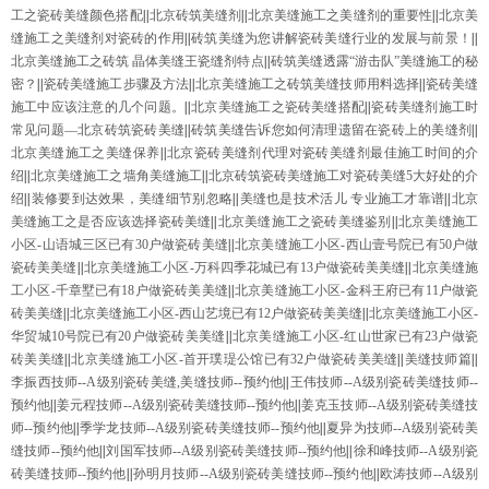
工之瓷砖美缝颜色搭配
||
北京砖筑美缝剂
||
北京美缝施工之美缝剂的重要性
||
北京美
缝施工之美缝剂对瓷砖的作用
||
砖筑美缝为您讲解瓷砖美缝行业的发展与前景！
||
北京美缝施工之砖筑 晶体美缝王瓷缝剂特点
||
砖筑美缝透露“游击队”美缝施工的秘
密？
||
瓷砖美缝施工步骤及方法
||
北京美缝施工之砖筑美缝技师用料选择
||
瓷砖美缝
施工中应该注意的几个问题。
||
北京美缝施工之瓷砖美缝搭配
||
瓷砖美缝剂施工时
常见问题—北京砖筑瓷砖美缝
||
砖筑美缝告诉您如何清理遗留在瓷砖上的美缝剂
||
北京美缝施工之美缝保养
||
北京瓷砖美缝剂代理对瓷砖美缝剂最佳施工时间的介
绍
||
北京美缝施工之墙角美缝施工
||
北京砖筑瓷砖美缝施工对瓷砖美缝5大好处的介
绍
||
装修要到达效果，美缝细节别忽略
||
美缝也是技术活儿 专业施工才靠谱
||
北京
美缝施工之是否应该选择瓷砖美缝
||
北京美缝施工之瓷砖美缝鉴别
||
北京美缝施工
小区-山语城三区已有30户做瓷砖美缝
||
北京美缝施工小区-西山壹号院已有50户做
瓷砖美美缝
||
北京美缝施工小区-万科四季花城已有13户做瓷砖美美缝
||
北京美缝施
工小区-千章墅已有18户做瓷砖美美缝
||
北京美缝施工小区-金科王府已有11户做瓷
砖美美缝
||
北京美缝施工小区-西山艺境已有12户做瓷砖美美缝
||
北京美缝施工小区-
华贸城10号院已有20户做瓷砖美美缝
||
北京美缝施工小区-红山世家已有23户做瓷
砖美美缝
||
北京美缝施工小区-首开璞瑅公馆已有32户做瓷砖美美缝
||
美缝技师篇
||
李振西技师--A级别瓷砖美缝,美缝技师--预约他
||
王伟技师--A级别瓷砖美缝技师--
预约他
||
姜元程技师--A级别瓷砖美缝技师--预约他
||
姜克玉技师--A级别瓷砖美缝技
师--预约他
||
季学龙技师--A级别瓷砖美缝技师--预约他
||
夏异为技师--A级别瓷砖美
缝技师--预约他
||
刘国军技师--A级别瓷砖美缝技师--预约他
||
徐和峰技师--A级别瓷
砖美缝技师--预约他
||
孙明月技师--A级别瓷砖美缝技师--预约他
||
欧涛技师--A级别