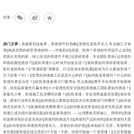
分享 ：
热门文章：
装修要到达效果，美缝细节别忽略
||
美缝也是技术活儿 专业施工才靠
谱
||
独具优势的新型美缝材料——环氧彩砂
||
美观、防潮？美缝的作用远不止这些
||
想装出美美的家，锦上添花的美缝可不能少
||
瓷砖美缝，专业团队更放心
||
美缝剂
和瓷砖颜色搭技巧
||
瓷砖美缝什么时候开始做合适？
||
瓷砖要如何保持美缝效果，
延长瓷砖寿命？
||
“美缝联盟”再聚首，行业迎来全新机遇
||
瓷砖为什么要做美缝？
为了好看？NO！
||
优秀的美缝施工应该是什么样的？
||
如何挑选美缝剂？什么样的
美缝剂更适合您？
||
砖筑美缝参展2017建博会 亮点揭秘
||
携手开创美缝市场新格
局，砖筑益家邀您共赢未来
||
小小瓷缝也有安全隐患
||
美缝施工团队要如何挑选？
||
装修无小事，美缝施工包含哪些步骤？
||
砖筑美缝，专业优势诚邀您加盟
||
瓷砖美
缝：家装行业再生新机
||
如何挑选儿童摇篮床
||
实木沙发选购技巧有哪些？
||
如何选
择适合的茶几？
||
装修检验质量要看什么
||
如何挑选优质瓷砖
||
追求完美品质 瓷砖
美缝已成为现代新潮话题
||
砖筑益家美缝剂——让消费者买得放心，用得舒
||
美缝
剂选择深色好还是浅色好
||
美缝剂的挑选方法
||
美缝剂产品的特性
||
瓷砖美缝剂大普
及
||
如何使瓷砖美缝使用的更长久，并更好的保护瓷
||
瓷砖贴的不完美，美缝帮你
来完善
||
做美缝必须注意的3个方面！不然，你很可能做一个假美缝！
||
北京美缝施