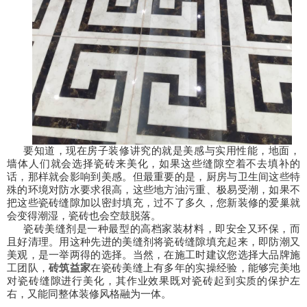
要知道，现在房子装修讲究的就是美感与实用性能，地面，
墙体人们就会选择瓷砖来美化，如果这些缝隙空着不去填补的
话，那样就会影响到美感。但最重要的是，厨房与卫生间这些特
殊的环境对防水要求很高，这些地方油污重、极易受潮，如果不
把这些瓷砖缝隙加以密封填充，过不了多久，您新装修的爱巢就
会变得潮湿，瓷砖也会空鼓脱落。
瓷砖美缝剂是一种最型的高档家装材料，即安全又环保，而
且好清理。用这种先进的美缝剂将瓷砖缝隙填充起来，即防潮又
美观，是一举两得的选择。当然，在施工时建议您选择大品牌施
工团队，
砖筑益家
在瓷砖美缝上有多年的实操经验，能够完美地
对瓷砖缝隙进行美化，其作业效果既对瓷砖起到实质的保护左
右，又能同整体装修风格融为一体。