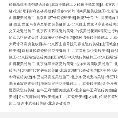
砖筑晶体美缝剂是否环保
||
北京美缝施工之砖筑美缝加盟
||
山水文园
缝-北京润泽御府瓷砖美缝
||
瑞雪春堂简约时尚风格美缝施工-北京
面拼花美缝施工-北京鲁能7号院瓷砖美缝
||
鲁能7号院卫生间美缝施
缝
||
红山世家马赛克及墙面砖美缝施工-北京红山世家马赛克瓷砖美
交叉处瓷缝施工-北京西山艺境瓷砖美缝
||
砖筑美缝花园6号院进行施
简欧风格瓷砖美缝-北京橡树湾瓷砖美缝
||
橡树湾瓷砖美缝施工-北京
大尺寸马赛克花纹拼砖-北京西山壹号院马赛克瓷砖美缝
||
山语城金
砖美缝
||
首创新悦都瓷砖拼花美缝施工-北京首创新悦瓷砖美缝
||
首创
施工-北京国瑞城瓷砖美缝
||
国瑞城新中式地砖美缝施工-北京国瑞城
面拼花美缝施工-北京远洋天著瓷砖美缝
||
远洋天著简欧美缝施工-
砖美缝
||
龙湖时代玄关瓷砖美缝-北京龙湖时代瓷砖美缝
||
龙湖时代瓷
华府瓷砖美缝
||
华贸城马赛克美缝施工-北京华贸城瓷砖美缝
||
华贸城
滟澜新宸瓷砖美缝
||
滟澜新宸拼花美缝施工-北京瓷砖美缝
||
金色漫香
慢香院瓷砖美缝
||
金科王府地面美缝施工-北京金科王府瓷砖美缝
||
金
美缝
||
龙熙瓦德拉玛庄园美缝施工-北京瓷砖美缝
||
龙湖时代 现代简
园五期 新中式瓷砖美缝-北京瓷砖美缝