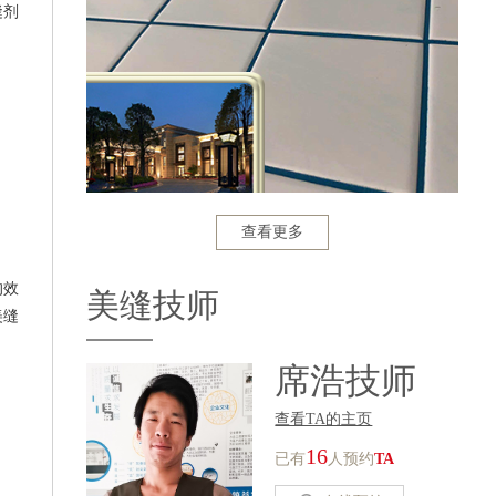
缝剂
查看更多
的效
美缝技师
美缝
席浩技师
查看TA的主页
16
已有
人预约
TA