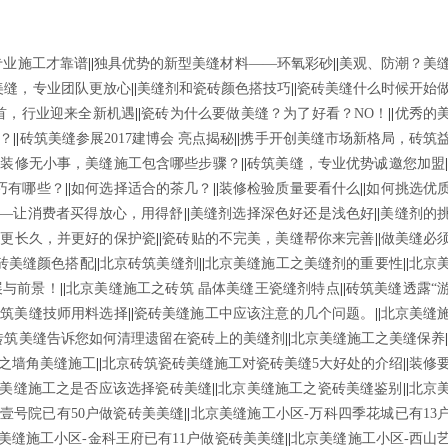
专业施工才靠谱
||
独具优势的新型美缝材料——环氧彩砂
||
美观、防潮？美
美缝，专业团队更放心
||
美缝剂和瓷砖颜色搭技巧
||
瓷砖美缝什么时候开始
聚首，行业迎来全新机遇
||
瓷砖为什么要做美缝？为了好看？NO！
||
优秀的
？
||
砖筑美缝参展2017建博会 亮点揭秘
||
携手开创美缝市场新格局，砖筑
|
装修无小事，美缝施工包含哪些步骤？
||
砖筑美缝，专业优势诚邀您加盟
巧有哪些？
||
如何选择适合的茶几？
||
装修检验质量要看什么
||
如何挑选优
—让消费者买得放心，用得舒
||
美缝剂选择深色好还是浅色好
||
美缝剂的
的更长久，并更好的保护瓷
||
瓷砖贴的不完美，美缝帮你来完善
||
做美缝必
砖美缝颜色搭配
||
北京砖筑美缝剂
||
北京美缝施工之美缝剂的重要性
||
北京
展与前景！
||
北京美缝施工之砖筑 晶体美缝王瓷缝剂特点
||
砖筑美缝透露“
砖筑美缝技师用料选择
||
瓷砖美缝施工中应该注意的几个问题。
||
北京美缝
砖筑美缝告诉您如何清理遗留在瓷砖上的美缝剂
||
北京美缝施工之美缝保养
之墙角美缝施工
||
北京砖筑瓷砖美缝施工对瓷砖美缝5大好处的介绍
||
装修
美缝施工之是否应该选择瓷砖美缝
||
北京美缝施工之瓷砖美缝鉴别
||
北京
壹号院已有50户做瓷砖美美缝
||
北京美缝施工小区-万科四季花城已有13
美缝施工小区-金科王府已有11户做瓷砖美美缝
||
北京美缝施工小区-西山