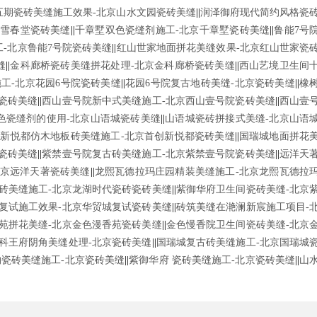
五期瓷砖美缝施工效果-北京山水文园瓷砖美缝
||
润泽御府现代简约风格瓷
瑞雪春堂瓷砖美缝
||
千章墅双色瓷缝剂施工-北京千章墅瓷砖美缝
||
鲁能7号
工-北京鲁能7号院瓷砖美缝
||
红山世家地面拼花美缝效果-北京红山世家瓷
缝
||
金科廊桥瓷砖美缝拼花处理-北京金科廊桥瓷砖美缝
||
西山艺境卫生间
工-北京花园6号院瓷砖美缝
||
花园6号院复古地砖美缝-北京瓷砖美缝
||
橡
瓷砖美缝
||
西山壹号院新中式美缝施工-北京西山壹号院瓷砖美缝
||
西山壹
色瓷缝剂的使用-北京山语城瓷砖美缝
||
山语城瓷砖拼接式美缝-北京山语
新悦都仿木地板砖美缝施工-北京首创新悦都瓷砖美缝
||
国瑞城地面拼花
瓷砖美缝
||
紫禁壹号院复古砖美缝施工-北京紫禁壹号院瓷砖美缝
||
远洋天
北京远洋天著瓷砖美缝
||
龙熙瓦德拉玛庄园精装美缝施工-北京龙熙瓦德拉
砖美缝施工-北京龙湖时代瓷砖瓷砖美缝
||
紫御华府卫生间瓷砖美缝-北京
复试施工效果-北京华贸城复试瓷砖美缝
||
砖筑美缝在滟澜新宸施工项目-
苑拼花美缝-北京金色漫香苑瓷砖美缝
||
金色慢香院卫生间瓷砖美缝-北京
科王府阴角美缝处理-北京瓷砖美缝
||
国瑞城复古砖美缝施工-北京国瑞城
约瓷砖美缝施工-北京瓷砖美缝
||
紫御华府 瓷砖美缝施工-北京瓷砖美缝
||
山