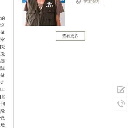
在线预约
缝的
做合
美缝
查看更多
益家
||
瓷
质瓷
挑选
须注
美缝
游击
施工
||
北
要到
美缝
户做
艺境