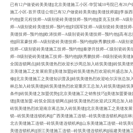
已有12户做瓷砖美美缝
||
北京美缝施工小区-华贸城10号院已有20
施工小区-首开璞瑅公馆已有32户做瓷砖美美缝
||
美缝技师篇
||
李振西
约他
||
姜元程技师--A级别瓷砖美缝技师--预约他
||
姜克玉技师--A级
师--A级别瓷砖美缝技师--预约他
||
刘国军技师--A级别瓷砖美缝技师-
美缝技师--预约他
||
欧涛技师--A级别瓷砖美缝技师--预约他
||
高有志
他
||
田富豪技师--A级别瓷砖美缝技师--预约他
||
耿秀鹏技师--A级别
技师--C级别瓷砖美缝施工技师--预约他
||
秦渺月技师--C级别瓷砖美
师--B级别瓷砖美缝施工技师--预约他
||
耿秀鹏技师--B级别瓷砖美缝
全国连锁网点
||
砖筑美缝热烈欢迎长沙周总加入砖筑美缝
||
砖筑美缝
京美缝施工之发展前景
||
美缝加盟
||
砖筑美缝热烈欢迎杭州盛总加入
修
||
北京美缝施工之美缝知识普及
||
砖筑美缝热烈欢迎哈尔滨张总加
林总加入砖筑美缝
||
砖筑美缝热烈欢迎重庆王总加入砖筑美缝
||
砖筑
条件
||
砖筑美缝之加盟优势
||
北京美缝施工之销售技巧
||
美缝加盟要做
缝
||
美缝加盟-砖筑全国连锁网点
||
砖筑美缝热烈欢迎武汉周总加入砖
砖筑美缝热烈欢迎南京蒋总加入砖筑美缝
||
北京美缝施工之美缝发展
锁--砖筑美缝连锁机构
||
广西美缝施工连锁--砖筑美缝连锁机构
||
吉林
北古美缝施工连锁--砖筑美缝连锁机构
||
山东美缝施工连锁--砖筑美
美缝连锁机构
||
浙江美缝施工连锁--砖筑美缝连锁机构
||
福建美缝施工