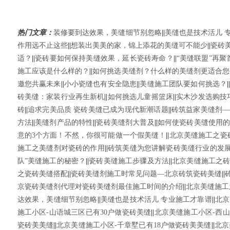
热门文章：
装修要到达效果，美缝细节别忽略
||
美缝也是技术活儿 
作用远不止这些
||
想装出美美的家，锦上添花的美缝可不能少
||
瓷砖
适？
||
瓷砖要如何保持美缝效果，延长瓷砖寿命？
||
“美缝联盟”再
施工应该是什么样的？
||
如何挑选美缝剂？什么样的美缝剂更适合您
邀您共赢未来
||
小小瓷缝也有安全隐患
||
美缝施工团队要如何挑选？
|
砖美缝：家装行业再生新机
||
如何挑选儿童摇篮床
||
实木沙发选购技
砖
||
追求完美品质 瓷砖美缝已成为现代新潮话题
||
砖筑益家美缝剂—
方法
||
美缝剂产品的特性
||
瓷砖美缝剂大普及
||
如何使瓷砖美缝使用
意的3个方面！不然，你很可能做一个假美缝！
||
北京美缝施工之瓷
施工之美缝剂对瓷砖的作用
||
砖筑美缝为您讲解瓷砖美缝行业的发
队”美缝施工的秘密？
||
瓷砖美缝施工步骤及方法
||
北京美缝施工之
之瓷砖美缝搭配
||
瓷砖美缝剂施工时常见问题—北京砖筑瓷砖美缝
||
京瓷砖美缝剂代理对瓷砖美缝剂最佳施工时间的介绍
||
北京美缝施工
达效果，美缝细节别忽略
||
美缝也是技术活儿 专业施工才靠谱
||
北京
施工小区-山语城三区已有30户做瓷砖美缝
||
北京美缝施工小区-西山
瓷砖美美缝
||
北京美缝施工小区-千章墅已有18户做瓷砖美美缝
||
北京