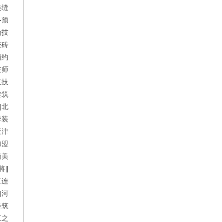
美缝
-预
为技
瓷砖
预约
技师
红技
砖筑
||
北
季装
天津
加盟
南美
将
||
工连
||
河
砖筑
工之