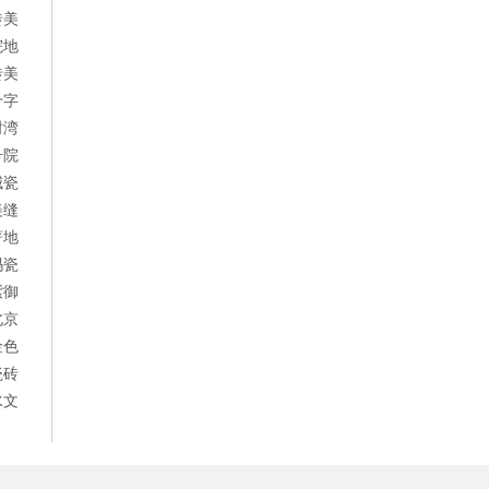
砖美
院地
砖美
十字
树湾
号院
城瓷
美缝
著地
玛瓷
紫御
北京
金色
瓷砖
水文