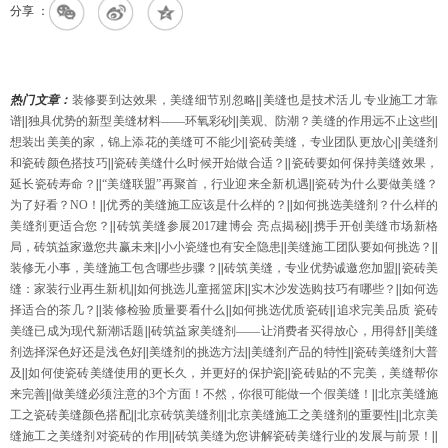
分享 ：
热门文章：
装修要到达效果，美缝细节别忽略
||
美缝也是技术活儿 专业施工才靠
谱
||
独具优势的新型美缝材料——环氧彩砂
||
美观、防潮？美缝的作用远不止这些
||
想装出美美的家，锦上添花的美缝可不能少
||
瓷砖美缝，专业团队更放心
||
美缝剂
和瓷砖颜色搭技巧
||
瓷砖美缝什么时候开始做合适？
||
瓷砖要如何保持美缝效果，
延长瓷砖寿命？
||
“美缝联盟”再聚首，行业迎来全新机遇
||
瓷砖为什么要做美缝？
为了好看？NO！
||
优秀的美缝施工应该是什么样的？
||
如何挑选美缝剂？什么样的
美缝剂更适合您？
||
砖筑美缝参展2017建博会 亮点揭秘
||
携手开创美缝市场新格
局，砖筑益家邀您共赢未来
||
小小瓷缝也有安全隐患
||
美缝施工团队要如何挑选？
||
装修无小事，美缝施工包含哪些步骤？
||
砖筑美缝，专业优势诚邀您加盟
||
瓷砖美
缝：家装行业再生新机
||
如何挑选儿童摇篮床
||
实木沙发选购技巧有哪些？
||
如何选
择适合的茶几？
||
装修检验质量要看什么
||
如何挑选优质瓷砖
||
追求完美品质 瓷砖
美缝已成为现代新潮话题
||
砖筑益家美缝剂——让消费者买得放心，用得舒
||
美缝
剂选择深色好还是浅色好
||
美缝剂的挑选方法
||
美缝剂产品的特性
||
瓷砖美缝剂大普
及
||
如何使瓷砖美缝使用的更长久，并更好的保护瓷
||
瓷砖贴的不完美，美缝帮你
来完善
||
做美缝必须注意的3个方面！不然，你很可能做一个假美缝！
||
北京美缝施
工之瓷砖美缝颜色搭配
||
北京砖筑美缝剂
||
北京美缝施工之美缝剂的重要性
||
北京美
缝施工之美缝剂对瓷砖的作用
||
砖筑美缝为您讲解瓷砖美缝行业的发展与前景！
||