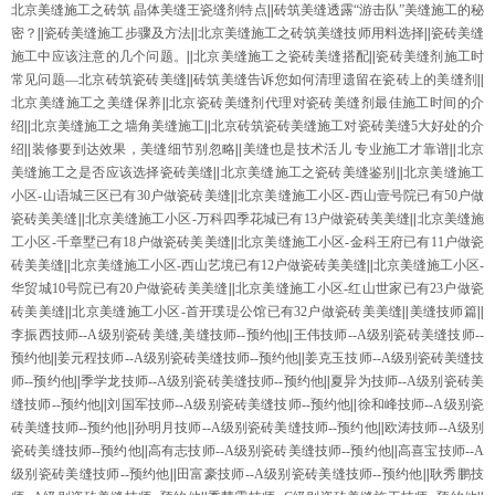
北京美缝施工之砖筑 晶体美缝王瓷缝剂特点
||
砖筑美缝透露“游击队”美缝施工的秘
密？
||
瓷砖美缝施工步骤及方法
||
北京美缝施工之砖筑美缝技师用料选择
||
瓷砖美缝
施工中应该注意的几个问题。
||
北京美缝施工之瓷砖美缝搭配
||
瓷砖美缝剂施工时
常见问题—北京砖筑瓷砖美缝
||
砖筑美缝告诉您如何清理遗留在瓷砖上的美缝剂
||
北京美缝施工之美缝保养
||
北京瓷砖美缝剂代理对瓷砖美缝剂最佳施工时间的介
绍
||
北京美缝施工之墙角美缝施工
||
北京砖筑瓷砖美缝施工对瓷砖美缝5大好处的介
绍
||
装修要到达效果，美缝细节别忽略
||
美缝也是技术活儿 专业施工才靠谱
||
北京
美缝施工之是否应该选择瓷砖美缝
||
北京美缝施工之瓷砖美缝鉴别
||
北京美缝施工
小区-山语城三区已有30户做瓷砖美缝
||
北京美缝施工小区-西山壹号院已有50户做
瓷砖美美缝
||
北京美缝施工小区-万科四季花城已有13户做瓷砖美美缝
||
北京美缝施
工小区-千章墅已有18户做瓷砖美美缝
||
北京美缝施工小区-金科王府已有11户做瓷
砖美美缝
||
北京美缝施工小区-西山艺境已有12户做瓷砖美美缝
||
北京美缝施工小区-
华贸城10号院已有20户做瓷砖美美缝
||
北京美缝施工小区-红山世家已有23户做瓷
砖美美缝
||
北京美缝施工小区-首开璞瑅公馆已有32户做瓷砖美美缝
||
美缝技师篇
||
李振西技师--A级别瓷砖美缝,美缝技师--预约他
||
王伟技师--A级别瓷砖美缝技师--
预约他
||
姜元程技师--A级别瓷砖美缝技师--预约他
||
姜克玉技师--A级别瓷砖美缝技
师--预约他
||
季学龙技师--A级别瓷砖美缝技师--预约他
||
夏异为技师--A级别瓷砖美
缝技师--预约他
||
刘国军技师--A级别瓷砖美缝技师--预约他
||
徐和峰技师--A级别瓷
砖美缝技师--预约他
||
孙明月技师--A级别瓷砖美缝技师--预约他
||
欧涛技师--A级别
瓷砖美缝技师--预约他
||
高有志技师--A级别瓷砖美缝技师--预约他
||
高喜宝技师--A
级别瓷砖美缝技师--预约他
||
田富豪技师--A级别瓷砖美缝技师--预约他
||
耿秀鹏技