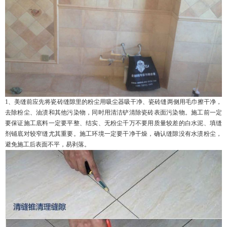
1、美缝前应先将瓷砖缝隙里的粉尘用吸尘器吸干净、瓷砖缝两侧用毛巾擦干净，
去除粉尘、油渍和其他污染物，同时用清洁铲清除瓷砖表面污染物。施工前一定
要保证施工底料一定要平整、结实、无粉尘千万不要用质量较差的白水泥、填缝
剂铺底对较窄缝尤其重要。施工环境一定要干净干燥，确认缝隙没有水渍粉尘，
避免施工后表面不平，易剥落。