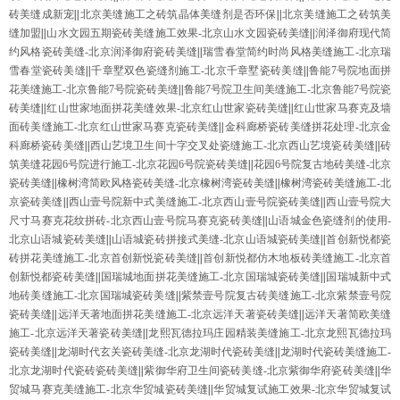
砖美缝成新宠
||
北京美缝施工之砖筑晶体美缝剂是否环保
||
北京美缝施工之砖筑美
缝加盟
||
山水文园五期瓷砖美缝施工效果-北京山水文园瓷砖美缝
||
润泽御府现代简
约风格瓷砖美缝-北京润泽御府瓷砖美缝
||
瑞雪春堂简约时尚风格美缝施工-北京瑞
雪春堂瓷砖美缝
||
千章墅双色瓷缝剂施工-北京千章墅瓷砖美缝
||
鲁能7号院地面拼
花美缝施工-北京鲁能7号院瓷砖美缝
||
鲁能7号院卫生间美缝施工-北京鲁能7号院瓷
砖美缝
||
红山世家地面拼花美缝效果-北京红山世家瓷砖美缝
||
红山世家马赛克及墙
面砖美缝施工-北京红山世家马赛克瓷砖美缝
||
金科廊桥瓷砖美缝拼花处理-北京金
科廊桥瓷砖美缝
||
西山艺境卫生间十字交叉处瓷缝施工-北京西山艺境瓷砖美缝
||
砖
筑美缝花园6号院进行施工-北京花园6号院瓷砖美缝
||
花园6号院复古地砖美缝-北京
瓷砖美缝
||
橡树湾简欧风格瓷砖美缝-北京橡树湾瓷砖美缝
||
橡树湾瓷砖美缝施工-北
京瓷砖美缝
||
西山壹号院新中式美缝施工-北京西山壹号院瓷砖美缝
||
西山壹号院大
尺寸马赛克花纹拼砖-北京西山壹号院马赛克瓷砖美缝
||
山语城金色瓷缝剂的使用-
北京山语城瓷砖美缝
||
山语城瓷砖拼接式美缝-北京山语城瓷砖美缝
||
首创新悦都瓷
砖拼花美缝施工-北京首创新悦瓷砖美缝
||
首创新悦都仿木地板砖美缝施工-北京首
创新悦都瓷砖美缝
||
国瑞城地面拼花美缝施工-北京国瑞城瓷砖美缝
||
国瑞城新中式
地砖美缝施工-北京国瑞城瓷砖美缝
||
紫禁壹号院复古砖美缝施工-北京紫禁壹号院
瓷砖美缝
||
远洋天著地面拼花美缝施工-北京远洋天著瓷砖美缝
||
远洋天著简欧美缝
施工-北京远洋天著瓷砖美缝
||
龙熙瓦德拉玛庄园精装美缝施工-北京龙熙瓦德拉玛
瓷砖美缝
||
龙湖时代玄关瓷砖美缝-北京龙湖时代瓷砖美缝
||
龙湖时代瓷砖美缝施工-
北京龙湖时代瓷砖瓷砖美缝
||
紫御华府卫生间瓷砖美缝-北京紫御华府瓷砖美缝
||
华
贸城马赛克美缝施工-北京华贸城瓷砖美缝
||
华贸城复试施工效果-北京华贸城复试