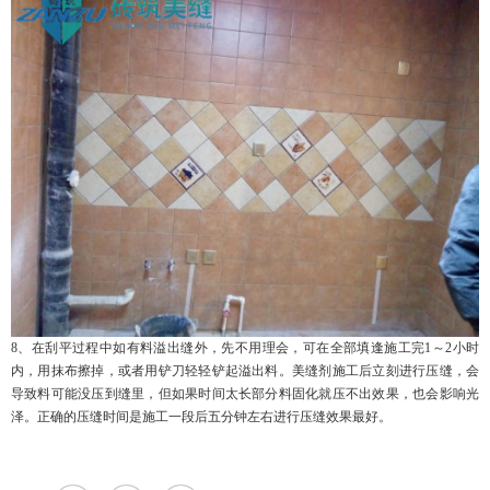
8、在刮平过程中如有料溢出缝外，先不用理会，可在全部填逢施工完1～2小时
内，用抹布擦掉，或者用铲刀轻轻铲起溢出料。美缝剂施工后立刻进行压缝，会
导致料可能没压到缝里，但如果时间太长部分料固化就压不出效果，也会影响光
泽。正确的压缝时间是施工一段后五分钟左右进行压缝效果最好。