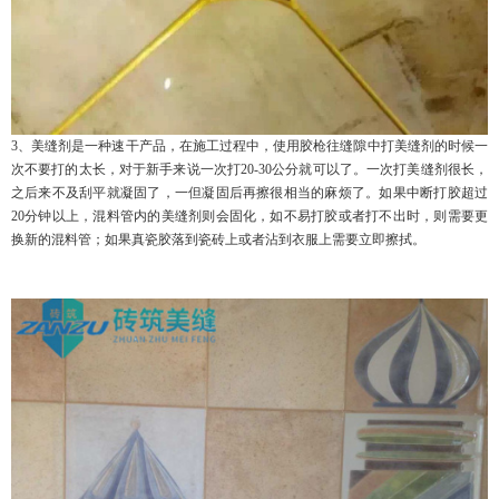
3、美缝剂是一种速干产品，在施工过程中，使用胶枪往缝隙中打美缝剂的时候一
次不要打的太长，对于新手来说一次打20-30公分就可以了。一次打美缝剂很长，
之后来不及刮平就凝固了，一但凝固后再擦很相当的麻烦了。如果中断打胶超过
20分钟以上，混料管内的美缝剂则会固化，如不易打胶或者打不出时，则需要更
换新的混料管；如果真瓷胶落到瓷砖上或者沾到衣服上需要立即擦拭。