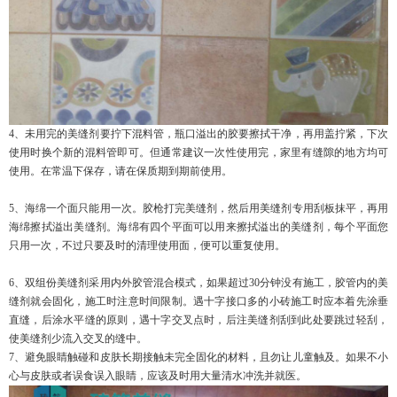
4、未用完的美缝剂要拧下混料管，瓶口溢出的胶要擦拭干净，再用盖拧紧，下次
使用时换个新的混料管即可。但通常建议一次性使用完，家里有缝隙的地方均可
使用。在常温下保存，请在保质期到期前使用。
5、海绵一个面只能用一次。胶枪打完美缝剂，然后用美缝剂专用刮板抹平，再用
海绵擦拭溢出美缝剂。海绵有四个平面可以用来擦拭溢出的美缝剂，每个平面您
只用一次，不过只要及时的清理使用面，便可以重复使用。
6、双组份美缝剂采用内外胶管混合模式，如果超过30分钟没有施工，胶管内的美
缝剂就会固化，施工时注意时间限制。遇十字接口多的小砖施工时应本着先涂垂
直缝，后涂水平缝的原则，遇十字交叉点时，后注美缝剂刮到此处要跳过轻刮，
使美缝剂少流入交叉的缝中。
7、避免眼睛触碰和皮肤长期接触未完全固化的材料，且勿让儿童触及。如果不小
心与皮肤或者误食误入眼睛，应该及时用大量清水冲洗并就医。