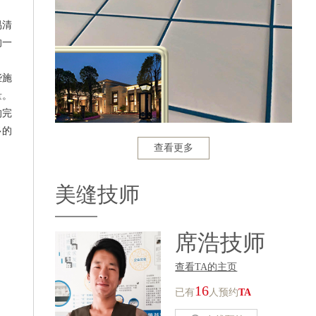
易清
的一
些施
量。
的完
多的
查看更多
美缝技师
席浩技师
查看TA的主页
16
已有
人预约
TA