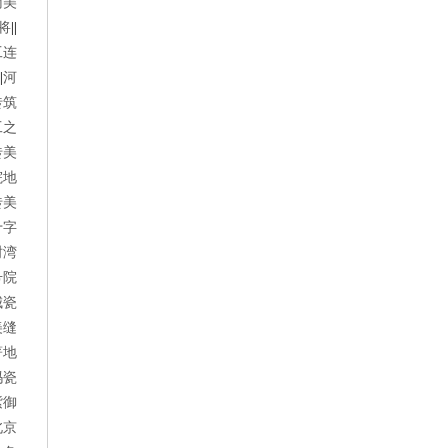
南美
将
||
工连
||
河
砖筑
工之
砖美
院地
砖美
十字
树湾
号院
城瓷
美缝
著地
玛瓷
紫御
北京