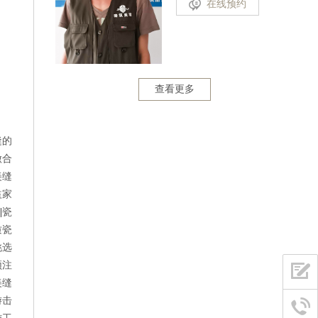
在线预约
查看更多
缝的
做合
美缝
益家
||
瓷
质瓷
挑选
须注
美缝
游击