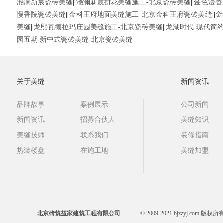
滟澜新宸瓷砖美缝
||
滟澜新宸拼花美缝施工-北京瓷砖美缝
||
金色漫香
慢香院瓷砖美缝
||
金科王府地面美缝施工-北京金科王府瓷砖美缝
||
金
美缝
||
龙熙瓦德拉玛庄园美缝施工-北京瓷砖美缝
||
龙湖时代 现代简
园五期 新中式瓷砖美缝-北京瓷砖美缝
关于美缝
新闻资讯
品牌故事
案例展示
公司新闻
新闻资讯
招募合伙人
美缝知识
美缝技师
联系我们
装修指南
热装楼盘
在施工地
美缝加盟
北京砖筑益家建筑工程有限公司
© 2009-2021 bjzzyj.com 版权所