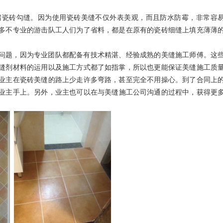
堵瓷砖勾缝。因为使用瓷砖美缝不仅外表美观，而且防水防霉，非常容
多不专业的游击队工人们为了省料，都是在原有的瓷砖细缝上填充薄薄
问题，因为专业团队都配备有技术精湛、经验成熟的美缝施工师傅。这
缝剂材料的运用以及施工方式都了如指掌，所以也更能保证美缝施工质
业主在瓷砖美缝的路上少走许多弯路，甚至完全不用操心。到了合同上
业主手上。另外，业主也可以在与美缝施工公司沟通的过程中，获得更