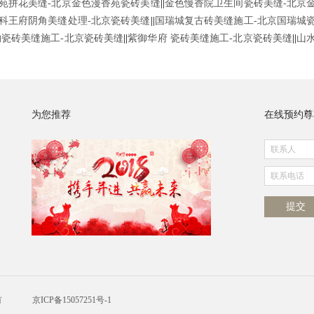
苑拼花美缝-北京金色漫香苑瓷砖美缝
||
金色慢香院卫生间瓷砖美缝-北京
科王府阴角美缝处理-北京瓷砖美缝
||
国瑞城复古砖美缝施工-北京国瑞城
约瓷砖美缝施工-北京瓷砖美缝
||
紫御华府 瓷砖美缝施工-北京瓷砖美缝
||
山
为您推荐
在线预约尊
有
京ICP备15057251号-1