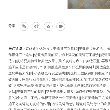
分享 ：
热门文章：
装修要到达效果，美缝细节别忽略
||
美缝也是技术活儿 
作用远不止这些
||
想装出美美的家，锦上添花的美缝可不能少
||
瓷砖
适？
||
瓷砖要如何保持美缝效果，延长瓷砖寿命？
||
“美缝联盟”再
施工应该是什么样的？
||
如何挑选美缝剂？什么样的美缝剂更适合您
邀您共赢未来
||
小小瓷缝也有安全隐患
||
美缝施工团队要如何挑选？
|
砖美缝：家装行业再生新机
||
如何挑选儿童摇篮床
||
实木沙发选购技
砖
||
追求完美品质 瓷砖美缝已成为现代新潮话题
||
砖筑益家美缝剂—
方法
||
美缝剂产品的特性
||
瓷砖美缝剂大普及
||
如何使瓷砖美缝使用
意的3个方面！不然，你很可能做一个假美缝！
||
北京美缝施工之瓷
施工之美缝剂对瓷砖的作用
||
砖筑美缝为您讲解瓷砖美缝行业的发