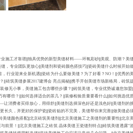
专业施工才靠谱
||
独具优势的新型美缝材料——环氧彩砂
||
美观、防潮？美
美缝，专业团队更放心
||
美缝剂和瓷砖颜色搭技巧
||
瓷砖美缝什么时候开始
聚首，行业迎来全新机遇
||
瓷砖为什么要做美缝？为了好看？NO！
||
优秀的
？
||
砖筑美缝参展2017建博会 亮点揭秘
||
携手开创美缝市场新格局，砖筑
|
装修无小事，美缝施工包含哪些步骤？
||
砖筑美缝，专业优势诚邀您加盟
巧有哪些？
||
如何选择适合的茶几？
||
装修检验质量要看什么
||
如何挑选优
—让消费者买得放心，用得舒
||
美缝剂选择深色好还是浅色好
||
美缝剂的
的更长久，并更好的保护瓷
||
瓷砖贴的不完美，美缝帮你来完善
||
做美缝必
砖美缝颜色搭配
||
北京砖筑美缝剂
||
北京美缝施工之美缝剂的重要性
||
北京
展与前景！
||
北京美缝施工之砖筑 晶体美缝王瓷缝剂特点
||
砖筑美缝透露“