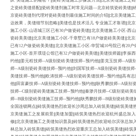
队”美缝施工的秘密？
||
瓷砖美缝施工步骤及方法
||
北京美缝施工之
之瓷砖美缝搭配
||
瓷砖美缝剂施工时常见问题—北京砖筑瓷砖美缝
||
京瓷砖美缝剂代理对瓷砖美缝剂最佳施工时间的介绍
||
北京美缝施工
达效果，美缝细节别忽略
||
美缝也是技术活儿 专业施工才靠谱
||
北京
施工小区-山语城三区已有30户做瓷砖美缝
||
北京美缝施工小区-西山
瓷砖美美缝
||
北京美缝施工小区-千章墅已有18户做瓷砖美美缝
||
北京
已有12户做瓷砖美美缝
||
北京美缝施工小区-华贸城10号院已有20
施工小区-首开璞瑅公馆已有32户做瓷砖美美缝
||
美缝技师篇
||
李振西
约他
||
姜元程技师--A级别瓷砖美缝技师--预约他
||
姜克玉技师--A级
师--A级别瓷砖美缝技师--预约他
||
刘国军技师--A级别瓷砖美缝技师-
美缝技师--预约他
||
欧涛技师--A级别瓷砖美缝技师--预约他
||
高有志
他
||
田富豪技师--A级别瓷砖美缝技师--预约他
||
耿秀鹏技师--A级别
技师--C级别瓷砖美缝施工技师--预约他
||
秦渺月技师--C级别瓷砖美
师--B级别瓷砖美缝施工技师--预约他
||
耿秀鹏技师--B级别瓷砖美缝
全国连锁网点
||
砖筑美缝热烈欢迎长沙周总加入砖筑美缝
||
砖筑美缝
京美缝施工之发展前景
||
美缝加盟
||
砖筑美缝热烈欢迎杭州盛总加入
修
||
北京美缝施工之美缝知识普及
||
砖筑美缝热烈欢迎哈尔滨张总加
林总加入砖筑美缝
||
砖筑美缝热烈欢迎重庆王总加入砖筑美缝
||
砖筑