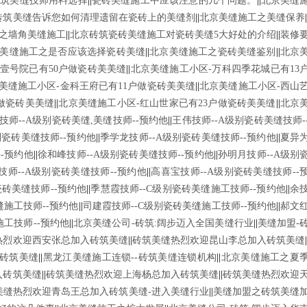
砖筑美缝技师用料选择
||
瓷砖美缝施工中应该注意的几个问题。
||
北京美缝
砖筑美缝告诉您如何清理遗留在瓷砖上的美缝剂
||
北京美缝施工之美缝保养
之墙角美缝施工
||
北京砖筑瓷砖美缝施工对瓷砖美缝5大好处的介绍
||
装修
美缝施工之是否应该选择瓷砖美缝
||
北京美缝施工之瓷砖美缝鉴别
||
北京
壹号院已有50户做瓷砖美美缝
||
北京美缝施工小区-万科四季花城已有13
美缝施工小区-金科王府已有11户做瓷砖美美缝
||
北京美缝施工小区-西山
户做瓷砖美美缝
||
北京美缝施工小区-红山世家已有23户做瓷砖美美缝
||
北京
技师--A级别瓷砖美缝,美缝技师--预约他
||
王伟技师--A级别瓷砖美缝技师-
别瓷砖美缝技师--预约他
||
季学龙技师--A级别瓷砖美缝技师--预约他
||
夏异
-预约他
||
徐和峰技师--A级别瓷砖美缝技师--预约他
||
孙明月技师--A级别
技师--A级别瓷砖美缝技师--预约他
||
高喜宝技师--A级别瓷砖美缝技师--
瓷砖美缝技师--预约他
||
季慧霞技师--C级别瓷砖美缝施工技师--预约他
||
余
缝施工技师--预约他
||
司建霞技师--C级别瓷砖美缝施工技师--预约他
||
郝文
施工技师--预约他
||
北京美缝公司-砖筑:阔步迈入全国美缝行业
||
美缝加盟-
热烈欢迎西安张总加入砖筑美缝
||
砖筑美缝热烈欢迎昆山李总加入砖筑美缝
砖筑美缝
||
黑龙江美缝施工连锁--砖筑美缝连锁机构
||
北京美缝施工之夏
入砖筑美缝
||
砖筑美缝热烈欢迎上海杨总加入砖筑美缝
||
砖筑美缝热烈欢迎
美缝热烈欢迎青岛王总加入砖筑美缝-进入美缝行业
||
美缝加盟之砖筑美缝