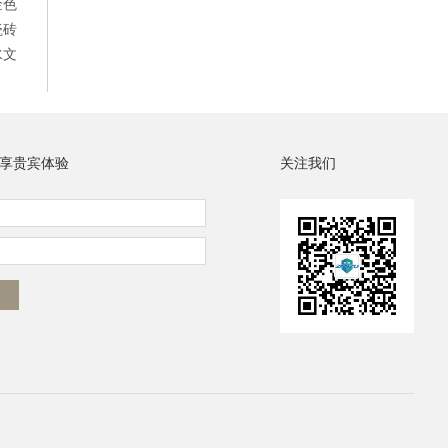
金色
瓷砖
水文
享贵宾体验
关注我们