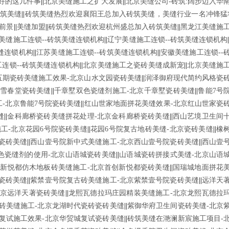
好的这几件事
||
北京美缝施工之扩大发展
||
北京美缝公司-砖筑:阔步迈入华
筑美缝
||
砖筑美缝热烈欢迎襄阳王总加入砖筑美缝，美缝行业一名冲锋猛
前景
||
美缝加盟
||
砖筑美缝热烈欢迎杭州盛总加入砖筑美缝
||
黑龙江美缝施
美缝施工连锁--砖筑美缝连锁机构
||
辽宁美缝施工连锁--砖筑美缝连锁机构
缝连锁机构
||
江苏美缝施工连锁--砖筑美缝连锁机构
||
安徽美缝施工连锁--
连锁--砖筑美缝连锁机构
||
北京美缝施工之瓷砖美缝成新宠
||
北京美缝施
五期瓷砖美缝施工效果-北京山水文园瓷砖美缝
||
润泽御府现代简约风格瓷
瑞雪春堂瓷砖美缝
||
千章墅双色瓷缝剂施工-北京千章墅瓷砖美缝
||
鲁能7号
工-北京鲁能7号院瓷砖美缝
||
红山世家地面拼花美缝效果-北京红山世家瓷
缝
||
金科廊桥瓷砖美缝拼花处理-北京金科廊桥瓷砖美缝
||
西山艺境卫生间
工-北京花园6号院瓷砖美缝
||
花园6号院复古地砖美缝-北京瓷砖美缝
||
橡
瓷砖美缝
||
西山壹号院新中式美缝施工-北京西山壹号院瓷砖美缝
||
西山壹
色瓷缝剂的使用-北京山语城瓷砖美缝
||
山语城瓷砖拼接式美缝-北京山语
新悦都仿木地板砖美缝施工-北京首创新悦都瓷砖美缝
||
国瑞城地面拼花
瓷砖美缝
||
紫禁壹号院复古砖美缝施工-北京紫禁壹号院瓷砖美缝
||
远洋天
北京远洋天著瓷砖美缝
||
龙熙瓦德拉玛庄园精装美缝施工-北京龙熙瓦德拉
砖美缝施工-北京龙湖时代瓷砖瓷砖美缝
||
紫御华府卫生间瓷砖美缝-北京
复试施工效果-北京华贸城复试瓷砖美缝
||
砖筑美缝在滟澜新宸施工项目-