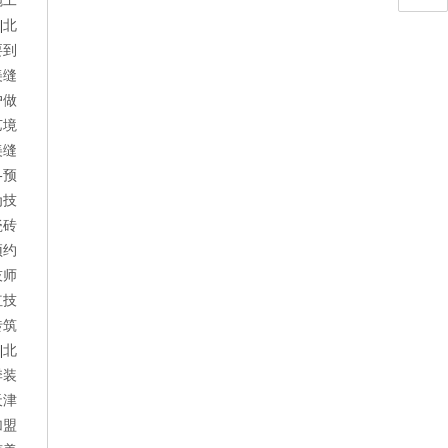
施工
||
北
要到
美缝
户做
艺境
美缝
-预
为技
瓷砖
预约
技师
红技
砖筑
||
北
季装
天津
加盟