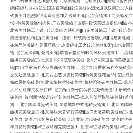
条件
||
砖筑美缝之加盟优势
||
北京美缝施工之销售技巧
||
美缝加盟要做
缝
||
美缝加盟-砖筑全国连锁网点
||
砖筑美缝热烈欢迎武汉周总加入砖
砖筑美缝热烈欢迎南京蒋总加入砖筑美缝
||
北京美缝施工之美缝发展
锁--砖筑美缝连锁机构
||
广西美缝施工连锁--砖筑美缝连锁机构
||
吉林
北古美缝施工连锁--砖筑美缝连锁机构
||
山东美缝施工连锁--砖筑美
美缝连锁机构
||
浙江美缝施工连锁--砖筑美缝连锁机构
||
福建美缝施工
砖筑晶体美缝剂是否环保
||
北京美缝施工之砖筑美缝加盟
||
山水文园
缝-北京润泽御府瓷砖美缝
||
瑞雪春堂简约时尚风格美缝施工-北京
面拼花美缝施工-北京鲁能7号院瓷砖美缝
||
鲁能7号院卫生间美缝施
缝
||
红山世家马赛克及墙面砖美缝施工-北京红山世家马赛克瓷砖美
交叉处瓷缝施工-北京西山艺境瓷砖美缝
||
砖筑美缝花园6号院进行施
简欧风格瓷砖美缝-北京橡树湾瓷砖美缝
||
橡树湾瓷砖美缝施工-北京
大尺寸马赛克花纹拼砖-北京西山壹号院马赛克瓷砖美缝
||
山语城金
砖美缝
||
首创新悦都瓷砖拼花美缝施工-北京首创新悦瓷砖美缝
||
首创
施工-北京国瑞城瓷砖美缝
||
国瑞城新中式地砖美缝施工-北京国瑞城
面拼花美缝施工-北京远洋天著瓷砖美缝
||
远洋天著简欧美缝施工-
砖美缝
||
龙湖时代玄关瓷砖美缝-北京龙湖时代瓷砖美缝
||
龙湖时代瓷
华府瓷砖美缝
||
华贸城马赛克美缝施工-北京华贸城瓷砖美缝
||
华贸城