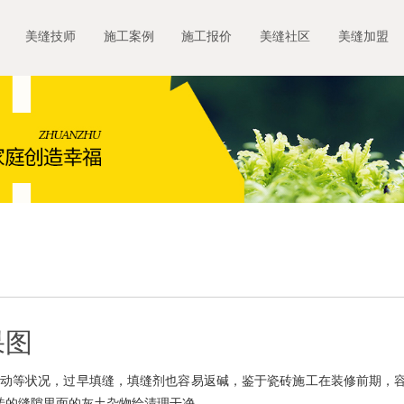
美缝技师
施工案例
施工报价
美缝社区
美缝加盟
果图
移动等状况，过早填缝，填缝剂也容易返碱，鉴于瓷砖施工在装修前期，
砖的缝隙里面的灰土杂物给清理干净。