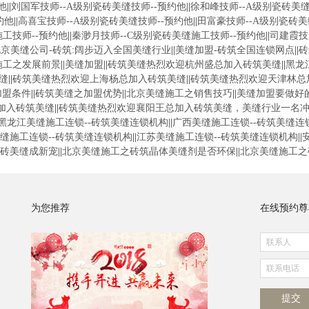
他
||
刘国军技师--A级别瓷砖美缝技师--预约他
||
徐和峰技师--A级别瓷砖美缝
约他
||
高喜宝技师--A级别瓷砖美缝技师--预约他
||
田富豪技师--A级别瓷砖美
工技师--预约他
||
秦渺月技师--C级别瓷砖美缝施工技师--预约他
||
司建霞技
京美缝公司-砖筑:阔步迈入全国美缝行业
||
美缝加盟-砖筑全国连锁网点
||
砖
施工之发展前景
||
美缝加盟
||
砖筑美缝热烈欢迎杭州盛总加入砖筑美缝
||
黑龙
缝
||
砖筑美缝热烈欢迎上海杨总加入砖筑美缝
||
砖筑美缝热烈欢迎天津林总
加盟条件
||
砖筑美缝之加盟优势
||
北京美缝施工之销售技巧
||
美缝加盟要做好
加入砖筑美缝
||
砖筑美缝热烈欢迎襄阳王总加入砖筑美缝，美缝行业一名
黑龙江美缝施工连锁--砖筑美缝连锁机构
||
广西美缝施工连锁--砖筑美缝连
缝施工连锁--砖筑美缝连锁机构
||
江苏美缝施工连锁--砖筑美缝连锁机构
||
砖美缝成新宠
||
北京美缝施工之砖筑晶体美缝剂是否环保
||
北京美缝施工之
为您推荐
在线预约尊