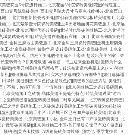
筑美缝花园6号院进行施工-北京花园6号院瓷砖美缝
||
花园6号院复古
京西山壹号院瓷砖美缝
||
西山壹号院大尺寸马赛克花纹拼砖-北京西山
缝施工-北京首创新悦瓷砖美缝
||
首创新悦都仿木地板砖美缝施工-北京
缝施工-北京紫禁壹号院瓷砖美缝
||
远洋天著地面拼花美缝施工-北京远
瓷砖美缝-北京龙湖时代瓷砖美缝
||
龙湖时代瓷砖美缝施工-北京龙湖时
华贸城复试瓷砖美缝
||
砖筑美缝在滟澜新宸施工项目-北京滟澜新宸瓷砖
美缝
||
金科王府地面美缝施工-北京金科王府瓷砖美缝
||
金科王府阴角
施工-北京瓷砖美缝
||
紫御华府 瓷砖美缝施工-北京瓷砖美缝
||
山水文
环氧彩砂
||
美观、防潮？美缝的作用远不止这些
||
想装出美美的家，锦
延长瓷砖寿命？
||
“美缝联盟”再聚首，行业迎来全新机遇
||
瓷砖为什么
点揭秘
||
携手开创美缝市场新格局，砖筑益家邀您共赢未来
||
小小瓷缝
生新机
||
如何挑选儿童摇篮床
||
实木沙发选购技巧有哪些？
||
如何选择适
，用得舒
||
美缝剂选择深色好还是浅色好
||
美缝剂的挑选方法
||
美缝剂
面！不然，你很可能做一个假美缝！
||
北京美缝施工之瓷砖美缝颜色
！
||
北京美缝施工之砖筑 晶体美缝王瓷缝剂特点
||
砖筑美缝透露“游击
工之瓷砖美缝搭配
||
瓷砖美缝剂施工时常见问题—北京砖筑瓷砖美缝
||
施工之墙角美缝施工
||
北京砖筑瓷砖美缝施工对瓷砖美缝5大好处的
缝鉴别
||
北京美缝施工小区-山语城三区已有30户做瓷砖美缝
||
北京美
做瓷砖美美缝
||
北京美缝施工小区-金科王府已有11户做瓷砖美美缝
||
北
3户做瓷砖美美缝
||
北京美缝施工小区-首开璞瑅公馆已有32户做瓷砖
--预约他
||
姜克玉技师--A级别瓷砖美缝技师--预约他
||
季学龙技师--A