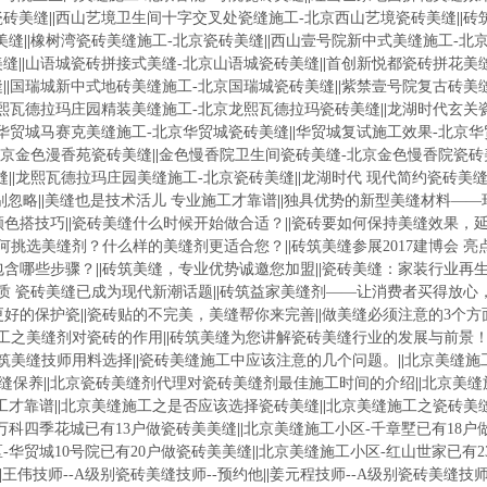
瓷砖美缝
||
西山艺境卫生间十字交叉处瓷缝施工-北京西山艺境瓷砖美缝
||
砖
美缝
||
橡树湾瓷砖美缝施工-北京瓷砖美缝
||
西山壹号院新中式美缝施工-北
美缝
||
山语城瓷砖拼接式美缝-北京山语城瓷砖美缝
||
首创新悦都瓷砖拼花美
缝
||
国瑞城新中式地砖美缝施工-北京国瑞城瓷砖美缝
||
紫禁壹号院复古砖美
熙瓦德拉玛庄园精装美缝施工-北京龙熙瓦德拉玛瓷砖美缝
||
龙湖时代玄关
华贸城马赛克美缝施工-北京华贸城瓷砖美缝
||
华贸城复试施工效果-北京
北京金色漫香苑瓷砖美缝
||
金色慢香院卫生间瓷砖美缝-北京金色慢香院瓷砖
缝
||
龙熙瓦德拉玛庄园美缝施工-北京瓷砖美缝
||
龙湖时代 现代简约瓷砖美缝
别忽略
||
美缝也是技术活儿 专业施工才靠谱
||
独具优势的新型美缝材料——
颜色搭技巧
||
瓷砖美缝什么时候开始做合适？
||
瓷砖要如何保持美缝效果，
何挑选美缝剂？什么样的美缝剂更适合您？
||
砖筑美缝参展2017建博会 亮
包含哪些步骤？
||
砖筑美缝，专业优势诚邀您加盟
||
瓷砖美缝：家装行业再
质 瓷砖美缝已成为现代新潮话题
||
砖筑益家美缝剂——让消费者买得放心
更好的保护瓷
||
瓷砖贴的不完美，美缝帮你来完善
||
做美缝必须注意的3个方
工之美缝剂对瓷砖的作用
||
砖筑美缝为您讲解瓷砖美缝行业的发展与前景
筑美缝技师用料选择
||
瓷砖美缝施工中应该注意的几个问题。
||
北京美缝施
缝保养
||
北京瓷砖美缝剂代理对瓷砖美缝剂最佳施工时间的介绍
||
北京美缝
工才靠谱
||
北京美缝施工之是否应该选择瓷砖美缝
||
北京美缝施工之瓷砖美
万科四季花城已有13户做瓷砖美美缝
||
北京美缝施工小区-千章墅已有18户
-华贸城10号院已有20户做瓷砖美美缝
||
北京美缝施工小区-红山世家已有2
|
王伟技师--A级别瓷砖美缝技师--预约他
||
姜元程技师--A级别瓷砖美缝技师