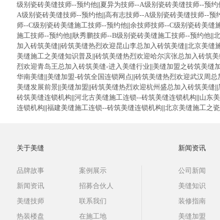
级别瓷砖美缝技师--预约他
||
夏异为技师--A级别瓷砖美缝技师--预约
A级别瓷砖美缝技师--预约他
||
高有志技师--A级别瓷砖美缝技师--预
师--C级别瓷砖美缝施工技师--预约他
||
余技师技师--C级别瓷砖美缝施
施工技师--预约他
||
耿秀鹏技师--B级别瓷砖美缝施工技师--预约他
||
北
加入砖筑美缝
||
砖筑美缝热烈欢迎昆山李总加入砖筑美缝
||
北京美缝
美缝施工之美缝知识普及
||
砖筑美缝热烈欢迎哈尔滨张总加入砖筑美
烈欢迎青岛王总加入砖筑美缝-进入美缝行业
||
美缝加盟之砖筑美缝
华南美缝
||
美缝加盟-砖筑全国连锁网点
||
砖筑美缝热烈欢迎武汉周总
美缝发展前景
||
美缝加盟
||
砖筑美缝热烈欢迎杭州盛总加入砖筑美缝
||
砖筑美缝连锁机构
||
河北古美缝施工连锁--砖筑美缝连锁机构
||
山东美
连锁机构
||
福建美缝施工连锁--砖筑美缝连锁机构
||
北京美缝施工之瓷
关于美缝
新闻资讯
品牌故事
案例展示
公司新闻
新闻资讯
招募合伙人
美缝知识
美缝技师
联系我们
装修指南
热装楼盘
在施工地
美缝加盟