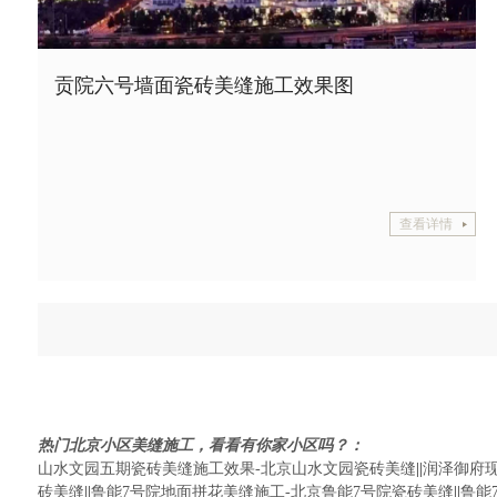
贡院六号墙面瓷砖美缝施工效果图
查看详情
热门北京小区美缝施工，看看有你家小区吗？：
山水文园五期瓷砖美缝施工效果-北京山水文园瓷砖美缝
||
润泽御府
砖美缝
||
鲁能7号院地面拼花美缝施工-北京鲁能7号院瓷砖美缝
||
鲁能