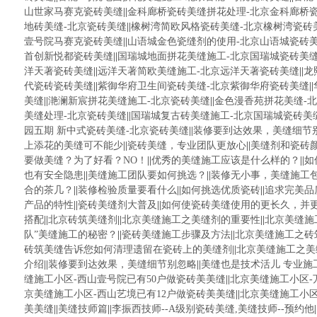
山世家马赛克瓷砖美缝
||
金科廊桥瓷砖美缝拼花处理-北京金科廊桥
地砖美缝-北京瓷砖美缝
||
橡树湾简欧风格瓷砖美缝-北京橡树湾瓷砖
壹号院马赛克瓷砖美缝
||
山语城金色瓷缝剂的使用-北京山语城瓷砖
首创新悦都瓷砖美缝
||
国瑞城地面拼花美缝施工-北京国瑞城瓷砖美
洋天著瓷砖美缝
||
远洋天著简欧美缝施工-北京远洋天著瓷砖美缝
||
龙
代瓷砖瓷砖美缝
||
紫御华府卫生间瓷砖美缝-北京紫御华府瓷砖美缝
||
美缝
||
滟澜新宸拼花美缝施工-北京瓷砖美缝
||
金色漫香苑拼花美缝-
美缝处理-北京瓷砖美缝
||
国瑞城复古砖美缝施工-北京国瑞城瓷砖美
园五期 新中式瓷砖美缝-北京瓷砖美缝
||
装修要到达效果，美缝细节
上添花的美缝可不能少
||
瓷砖美缝，专业团队更放心
||
美缝剂和瓷砖
要做美缝？为了好看？NO！
||
优秀的美缝施工应该是什么样的？
||
如
也有安全隐患
||
美缝施工团队要如何挑选？
||
装修无小事，美缝施工
合的茶几？
||
装修检验质量要看什么
||
如何挑选优质瓷砖
||
追求完美品
产品的特性
||
瓷砖美缝剂大普及
||
如何使瓷砖美缝使用的更长久，并
搭配
||
北京砖筑美缝剂
||
北京美缝施工之美缝剂的重要性
||
北京美缝施
队”美缝施工的秘密？
||
瓷砖美缝施工步骤及方法
||
北京美缝施工之砖
砖筑美缝告诉您如何清理遗留在瓷砖上的美缝剂
||
北京美缝施工之美
介绍
||
装修要到达效果，美缝细节别忽略
||
美缝也是技术活儿 专业施
缝施工小区-西山壹号院已有50户做瓷砖美美缝
||
北京美缝施工小区-
京美缝施工小区-西山艺境已有12户做瓷砖美美缝
||
北京美缝施工小区
美美缝
||
美缝技师篇
||
李振西技师--A级别瓷砖美缝,美缝技师--预约他
|