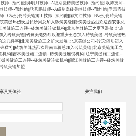
技师--预约他
||
孙明月技师--A级别瓷砖美缝技师--预约他
||
欧涛技师--
缝技师--预约他
||
耿秀鹏技师--A级别瓷砖美缝技师--预约他
||
季慧霞技
师--C级别瓷砖美缝施工技师--预约他
||
郝文红技师--B级别瓷砖美缝
筑美缝热烈欢迎长沙周总加入砖筑美缝
||
砖筑美缝热烈欢迎西安张总
江美缝施工连锁--砖筑美缝连锁机构
||
北京美缝施工之夏季装修
||
北京
加入砖筑美缝
||
砖筑美缝热烈欢迎重庆王总加入砖筑美缝
||
砖筑美缝热
的这几件事
||
北京美缝施工之扩大发展
||
北京美缝公司-砖筑:阔步迈入
冲锋猛将
||
砖筑美缝热烈欢迎南京蒋总加入砖筑美缝
||
北京美缝施工之
锁机构
||
吉林美缝施工连锁--砖筑美缝连锁机构
||
辽宁美缝施工连锁--
安徽美缝施工连锁--砖筑美缝连锁机构
||
浙江美缝施工连锁--砖筑美缝
砖筑美缝加盟
享贵宾体验
关注我们