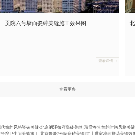
贡院六号墙面瓷砖美缝施工效果图
北
查看详情
查看更多
现代简约风格瓷砖美缝-北京润泽御府瓷砖美缝
||
瑞雪春堂简约时尚风格美缝
7号院卫生间美缝施工-北京鲁能7号院瓷砖美缝
||
红山世家地面拼花美缝效