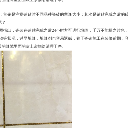
：首先是注意铺贴时不同品种瓷砖的留逢大小；其次是铺贴完成之后的
呢？
师指出，瓷砖在铺贴完成之后24小时方可进行填缝，千万不能操之过急
动等状况，过早填缝，填缝剂也容易返碱，鉴于瓷砖施工在装修前期，
砖的缝隙里面的灰土杂物给清理干净。