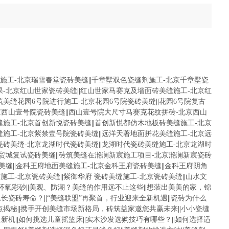
施工-北京瑞雪春堂瓷砖美缝
||
千章墅双色瓷缝剂施工-北京千章墅瓷
果-北京红山世家瓷砖美缝
||
红山世家马赛克及墙面砖美缝施工-北京红
筑美缝花园6号院进行施工-北京花园6号院瓷砖美缝
||
花园6号院复古
京西山壹号院瓷砖美缝
||
西山壹号院大尺寸马赛克花纹拼砖-北京西山
缝施工-北京首创新悦瓷砖美缝
||
首创新悦都仿木地板砖美缝施工-北京
缝施工-北京紫禁壹号院瓷砖美缝
||
远洋天著地面拼花美缝施工-北京远
瓷砖美缝-北京龙湖时代瓷砖美缝
||
龙湖时代瓷砖美缝施工-北京龙湖时
华贸城复试瓷砖美缝
||
砖筑美缝在滟澜新宸施工项目-北京滟澜新宸瓷砖
美缝
||
金科王府地面美缝施工-北京金科王府瓷砖美缝
||
金科王府阴角
施工-北京瓷砖美缝
||
紫御华府 瓷砖美缝施工-北京瓷砖美缝
||
山水文
环氧彩砂
||
美观、防潮？美缝的作用远不止这些
||
想装出美美的家，锦
延长瓷砖寿命？
||
“美缝联盟”再聚首，行业迎来全新机遇
||
瓷砖为什么
点揭秘
||
携手开创美缝市场新格局，砖筑益家邀您共赢未来
||
小小瓷缝
生新机
||
如何挑选儿童摇篮床
||
实木沙发选购技巧有哪些？
||
如何选择适