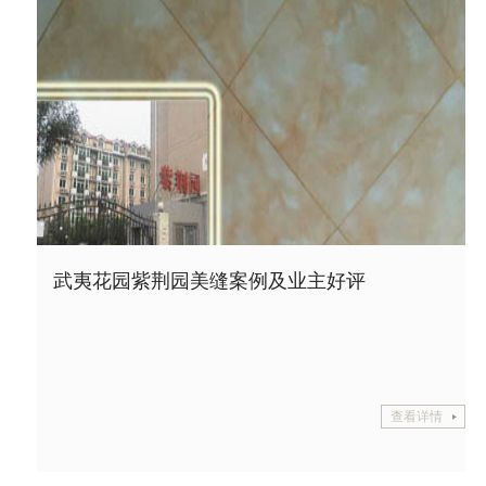
秦佩海
武夷花园紫荆园美缝案例及业主好评
查看详情