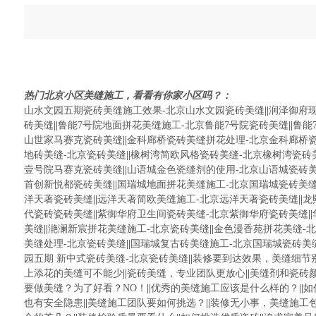
热门北京小区美缝施工，看看有你家小区吗？：
山水文园五期瓷砖美缝施工效果-北京山水文园瓷砖美缝
||
润泽御府
砖美缝
||
鲁能7号院地面拼花美缝施工-北京鲁能7号院瓷砖美缝
||
鲁能
山世家马赛克瓷砖美缝
||
金科廊桥瓷砖美缝拼花处理-北京金科廊桥
地砖美缝-北京瓷砖美缝
||
橡树湾简欧风格瓷砖美缝-北京橡树湾瓷砖
壹号院马赛克瓷砖美缝
||
山语城金色瓷缝剂的使用-北京山语城瓷砖
首创新悦都瓷砖美缝
||
国瑞城地面拼花美缝施工-北京国瑞城瓷砖美
洋天著瓷砖美缝
||
远洋天著简欧美缝施工-北京远洋天著瓷砖美缝
||
龙
代瓷砖瓷砖美缝
||
紫御华府卫生间瓷砖美缝-北京紫御华府瓷砖美缝
||
美缝
||
滟澜新宸拼花美缝施工-北京瓷砖美缝
||
金色漫香苑拼花美缝-
美缝处理-北京瓷砖美缝
||
国瑞城复古砖美缝施工-北京国瑞城瓷砖美
园五期 新中式瓷砖美缝-北京瓷砖美缝
||
装修要到达效果，美缝细节
上添花的美缝可不能少
||
瓷砖美缝，专业团队更放心
||
美缝剂和瓷砖
要做美缝？为了好看？NO！
||
优秀的美缝施工应该是什么样的？
||
如
也有安全隐患
||
美缝施工团队要如何挑选？
||
装修无小事，美缝施工