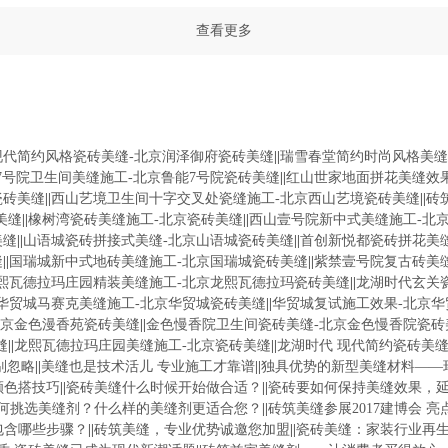
查看更多
现代简约风格瓷砖美缝-北京润泽御府瓷砖美缝
||
瑞雪春堂简约时尚风格美缝
7号院卫生间美缝施工-北京鲁能7号院瓷砖美缝
||
红山世家地面拼花美缝效
瓷砖美缝
||
西山艺境卫生间十字交叉处瓷缝施工-北京西山艺境瓷砖美缝
||
砖
美缝
||
橡树湾瓷砖美缝施工-北京瓷砖美缝
||
西山壹号院新中式美缝施工-北
美缝
||
山语城瓷砖拼接式美缝-北京山语城瓷砖美缝
||
首创新悦都瓷砖拼花美
缝
||
国瑞城新中式地砖美缝施工-北京国瑞城瓷砖美缝
||
紫禁壹号院复古砖美
熙瓦德拉玛庄园精装美缝施工-北京龙熙瓦德拉玛瓷砖美缝
||
龙湖时代玄关
华贸城马赛克美缝施工-北京华贸城瓷砖美缝
||
华贸城复试施工效果-北京
北京金色漫香苑瓷砖美缝
||
金色慢香院卫生间瓷砖美缝-北京金色慢香院瓷砖
缝
||
龙熙瓦德拉玛庄园美缝施工-北京瓷砖美缝
||
龙湖时代 现代简约瓷砖美缝
别忽略
||
美缝也是技术活儿 专业施工才靠谱
||
独具优势的新型美缝材料——
颜色搭技巧
||
瓷砖美缝什么时候开始做合适？
||
瓷砖要如何保持美缝效果，
何挑选美缝剂？什么样的美缝剂更适合您？
||
砖筑美缝参展2017建博会 亮
包含哪些步骤？
||
砖筑美缝，专业优势诚邀您加盟
||
瓷砖美缝：家装行业再