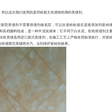
，所以这次我们使用的是同砖面主色调相协调的美缝剂。
但新型美缝剂不需要填缝剂做底层，可以在瓷砖粘接后直接填加到瓷砖
和高档颜料组成，是一种半流状液体；它不同于白水泥、彩色填缝剂主
砖筑美缝选用进口新式美缝剂，在施工工艺上严格依照标准执行，对瓷
瓷砖缝隙完美隔绝水汽，达到保护瓷砖的效果。