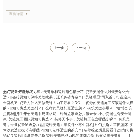
查看详情
上一页
下一页
热门瓷砖美缝知识文章：
美缝剂和瓷砖颜色搭技巧
||
瓷砖美缝什么时候开始做合
适？
||
瓷砖要如何保持美缝效果，延长瓷砖寿命？
||
“美缝联盟”再聚首，行业迎来
全新机遇
||
瓷砖为什么要做美缝？为了好看？NO！
||
优秀的美缝施工应该是什么样
的？
||
如何挑选美缝剂？什么样的美缝剂更适合您？
||
砖筑美缝参展2017建博会 亮
点揭秘
||
携手开创美缝市场新格局，砖筑益家邀您共赢未来
||
小小瓷缝也有安全隐
患
||
美缝施工团队要如何挑选？
||
装修无小事，美缝施工包含哪些步骤？
||
砖筑美
缝，专业优势诚邀您加盟
||
瓷砖美缝：家装行业再生新机
||
如何挑选儿童摇篮床
||
实
木沙发选购技巧有哪些？
||
如何选择适合的茶几？
||
装修检验质量要看什么
||
如何挑
选优质瓷砖
||
追求完美品质 瓷砖美缝已成为现代新潮话题
||
砖筑益家美缝剂——让