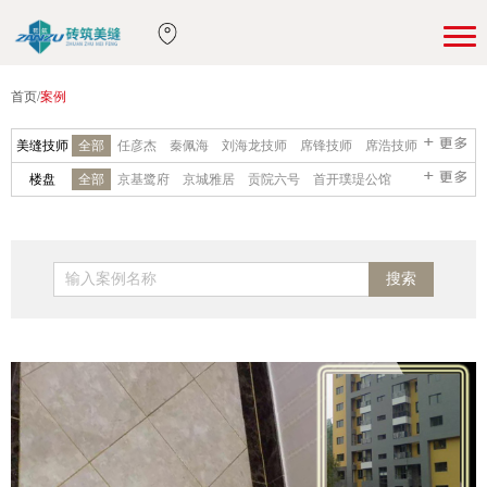
首页
/
案例
美缝技师
全部
任彦杰
秦佩海
刘海龙技师
席锋技师
席浩技师
赵凡技师
石翔技师
李振西技师
司建霞技师
杨广技师
楼盘
全部
京基鹭府
京城雅居
贡院六号
首开璞瑅公馆
王林技师
吴晗技师
欧涛技师
季国锋技师
张静雨
首科花园
国瑞城
红山世家
花园6号院
华贸城10号院
马圣明技师
张静伟
田富豪技师
周光景
李浩技师
红螺湖别墅
龙山新新小镇
天恒别墅山
金科王府
李技师
杨梧技师
刘波技师
刘洋技师
季益斌技师
金色漫香苑
龙湖时代
龙熙·瓦德拉玛庄园
鲁能7号院
郑爱进
贾滨
程梦
季会霞技师
苟梓晨技师
李克连
西山艺境
君山高尔夫
首创澜茵山
云溪别墅
千章墅
李浩技师
李向
崔宏新
张强
燕超
卢亚飞
张志永
瑞雪春堂
润泽御府
山水文园
山语城三区
首创新悦都
李树东
张新
徐晓虎
刘松
吉章强
张苏武
刘鑫钰
万科四季花城
天鹅堡
西山壹号院
橡树湾
滟澜新宸
陈鹏飞
闫洋洋
吴佳宾
冯永超
王星
岳耀东
刘坤
远洋天著
紫禁壹号院
紫御华府
金科廊桥
翠叠园
张乐
国风美唐
华侨城
汇景阁
京汉·东方名苑
上地佳园
水晶城
玺源台
沿海赛洛城
燕西华府
经开·壹中心