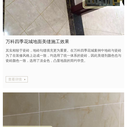
怡秀园
怡园小区
御汤山
原香嘉苑
珠江峰景
马连店家园
怡馨园
恒大御景湾
汇豪阁公寓
金港国际
丽都壹号
玲珑墅
满庭芳嘉园
东景苑
枫林绿洲
五洲家园
清城北区
龙和时代
佟馨家园
住总·万科橙
博客雅居
东亚五环国际
惠景新苑
加州水郡
万科四季花城地面美缝施工效果
天恒乐活城
芳星园三区
领秀·翡翠山
怡海花园恒泰园
其实相较于瓷砖，地砖勾缝填充更为重要。在万科四季花城案例中地砖与瓷砖
为了在装修风格上达成一致，均选用了统一体系的瓷砖，因此美缝剂颜色也与
万泉盛景园
丰华苑
珠江骏景
郦城
太月园
风芳园
瓷砖颜色一致，选用了淡金色，凸显地面的简约华贵。
中昊家园
梧桐苑
云溪小区
雍景四季
远洋山水
朝通嘉园
格兰晴天
果园北区
红杉溪谷
查看详情
武夷花园紫荆园
兰亭坊
保利天悦