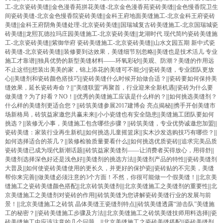
工-北京瓷砖美缝
||
金色漫香苑拼花美缝-北京金色漫香苑瓷砖美缝
||
金色慢香院卫生
间瓷砖美缝-北京金色慢香院瓷砖美缝
||
金科王府地面美缝施工-北京金科王府瓷砖
美缝
||
金科王府阴角美缝处理-北京瓷砖美缝
||
国瑞城复古砖美缝施工-北京国瑞城瓷
砖美缝
||
龙熙瓦德拉玛庄园美缝施工-北京瓷砖美缝
||
龙湖时代 现代简约瓷砖美缝施
工-北京瓷砖美缝
||
紫御华府 瓷砖美缝施工-北京瓷砖美缝
||
山水文园五期 新中式瓷
砖美缝-北京瓷砖美缝
||
装修要到达效果，美缝细节别忽略
||
美缝也是技术活儿 专业
施工才靠谱
||
独具优势的新型美缝材料——环氧彩砂
||
美观、防潮？美缝的作用远
不止这些
||
想装出美美的家，锦上添花的美缝可不能少
||
瓷砖美缝，专业团队更放
心
||
美缝剂和瓷砖颜色搭技巧
||
瓷砖美缝什么时候开始做合适？
||
瓷砖要如何保持美
缝效果，延长瓷砖寿命？
||
“美缝联盟”再聚首，行业迎来全新机遇
||
瓷砖为什么要
做美缝？为了好看？NO！
||
优秀的美缝施工应该是什么样的？
||
如何挑选美缝剂？
什么样的美缝剂更适合您？
||
砖筑美缝参展2017建博会 亮点揭秘
||
携手开创美缝市
场新格局，砖筑益家邀您共赢未来
||
小小瓷缝也有安全隐患
||
美缝施工团队要如何
挑选？
||
装修无小事，美缝施工包含哪些步骤？
||
砖筑美缝，专业优势诚邀您加盟
||
瓷砖美缝：家装行业再生新机
||
如何挑选儿童摇篮床
||
实木沙发选购技巧有哪些？
||
如何选择适合的茶几？
||
装修检验质量要看什么
||
如何挑选优质瓷砖
||
追求完美品质
瓷砖美缝已成为现代新潮话题
||
砖筑益家美缝剂——让消费者买得放心，用得舒
||
美缝剂选择深色好还是浅色好
||
美缝剂的挑选方法
||
美缝剂产品的特性
||
瓷砖美缝剂
大普及
||
如何使瓷砖美缝使用的更长久，并更好的保护瓷
||
瓷砖贴的不完美，美缝
帮你来完善
||
做美缝必须注意的3个方面！不然，你很可能做一个假美缝！
||
北京美
缝施工之瓷砖美缝颜色搭配
||
北京砖筑美缝剂
||
北京美缝施工之美缝剂的重要性
||
北
京美缝施工之美缝剂对瓷砖的作用
||
砖筑美缝为您讲解瓷砖美缝行业的发展与前
景！
||
北京美缝施工之砖筑 晶体美缝王瓷缝剂特点
||
砖筑美缝透露“游击队”美缝施
工的秘密？
||
瓷砖美缝施工步骤及方法
||
北京美缝施工之砖筑美缝技师用料选择
||
瓷
砖美缝施工中应该注意的几个问题。
||
北京美缝施工之瓷砖美缝搭配
||
瓷砖美缝剂