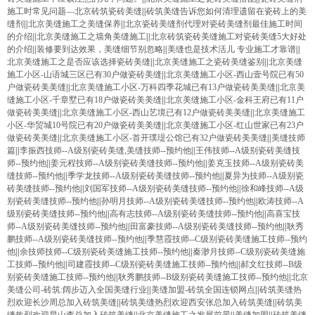
施工时常见问题—北京砖筑瓷砖美缝
||
砖筑美缝告诉您如何清理遗留在瓷砖上的美
缝剂
||
北京美缝施工之美缝保养
||
北京瓷砖美缝剂代理对瓷砖美缝剂最佳施工时间
的介绍
||
北京美缝施工之墙角美缝施工
||
北京砖筑瓷砖美缝施工对瓷砖美缝5大好处
的介绍
||
装修要到达效果，美缝细节别忽略
||
美缝也是技术活儿 专业施工才靠谱
||
北京美缝施工之是否应该选择瓷砖美缝
||
北京美缝施工之瓷砖美缝鉴别
||
北京美缝
施工小区-山语城三区已有30户做瓷砖美缝
||
北京美缝施工小区-西山壹号院已有50
户做瓷砖美美缝
||
北京美缝施工小区-万科四季花城已有13户做瓷砖美美缝
||
北京美
缝施工小区-千章墅已有18户做瓷砖美美缝
||
北京美缝施工小区-金科王府已有11户
做瓷砖美美缝
||
北京美缝施工小区-西山艺境已有12户做瓷砖美美缝
||
北京美缝施工
小区-华贸城10号院已有20户做瓷砖美美缝
||
北京美缝施工小区-红山世家已有23户
做瓷砖美美缝
||
北京美缝施工小区-首开璞瑅公馆已有32户做瓷砖美美缝
||
美缝技师
篇
||
李振西技师--A级别瓷砖美缝,美缝技师--预约他
||
王伟技师--A级别瓷砖美缝技
师--预约他
||
姜元程技师--A级别瓷砖美缝技师--预约他
||
姜克玉技师--A级别瓷砖美
缝技师--预约他
||
季学龙技师--A级别瓷砖美缝技师--预约他
||
夏异为技师--A级别瓷
砖美缝技师--预约他
||
刘国军技师--A级别瓷砖美缝技师--预约他
||
徐和峰技师--A级
别瓷砖美缝技师--预约他
||
孙明月技师--A级别瓷砖美缝技师--预约他
||
欧涛技师--A
级别瓷砖美缝技师--预约他
||
高有志技师--A级别瓷砖美缝技师--预约他
||
高喜宝技
师--A级别瓷砖美缝技师--预约他
||
田富豪技师--A级别瓷砖美缝技师--预约他
||
耿秀
鹏技师--A级别瓷砖美缝技师--预约他
||
季慧霞技师--C级别瓷砖美缝施工技师--预约
他
||
余技师技师--C级别瓷砖美缝施工技师--预约他
||
秦渺月技师--C级别瓷砖美缝施
工技师--预约他
||
司建霞技师--C级别瓷砖美缝施工技师--预约他
||
郝文红技师--B级
别瓷砖美缝施工技师--预约他
||
耿秀鹏技师--B级别瓷砖美缝施工技师--预约他
||
北京
美缝公司-砖筑:阔步迈入全国美缝行业
||
美缝加盟-砖筑全国连锁网点
||
砖筑美缝热
烈欢迎长沙周总加入砖筑美缝
||
砖筑美缝热烈欢迎西安张总加入砖筑美缝
||
砖筑美