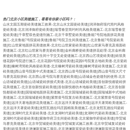
热门北京小区美缝施工，看看有你家小区吗？：
山水文园五期瓷砖美缝施工效果-北京山水文园瓷砖美缝
||
润泽御府现代简约风格
瓷砖美缝-北京润泽御府瓷砖美缝
||
瑞雪春堂简约时尚风格美缝施工-北京瑞雪春堂
瓷砖美缝
||
千章墅双色瓷缝剂施工-北京千章墅瓷砖美缝
||
鲁能7号院地面拼花美缝
施工-北京鲁能7号院瓷砖美缝
||
鲁能7号院卫生间美缝施工-北京鲁能7号院瓷砖美
缝
||
红山世家地面拼花美缝效果-北京红山世家瓷砖美缝
||
红山世家马赛克及墙面砖
美缝施工-北京红山世家马赛克瓷砖美缝
||
金科廊桥瓷砖美缝拼花处理-北京金科廊
桥瓷砖美缝
||
西山艺境卫生间十字交叉处瓷缝施工-北京西山艺境瓷砖美缝
||
砖筑美
缝花园6号院进行施工-北京花园6号院瓷砖美缝
||
花园6号院复古地砖美缝-北京瓷砖
美缝
||
橡树湾简欧风格瓷砖美缝-北京橡树湾瓷砖美缝
||
橡树湾瓷砖美缝施工-北京瓷
砖美缝
||
西山壹号院新中式美缝施工-北京西山壹号院瓷砖美缝
||
西山壹号院大尺寸
马赛克花纹拼砖-北京西山壹号院马赛克瓷砖美缝
||
山语城金色瓷缝剂的使用-北京
山语城瓷砖美缝
||
山语城瓷砖拼接式美缝-北京山语城瓷砖美缝
||
首创新悦都瓷砖拼
花美缝施工-北京首创新悦瓷砖美缝
||
首创新悦都仿木地板砖美缝施工-北京首创新
悦都瓷砖美缝
||
国瑞城地面拼花美缝施工-北京国瑞城瓷砖美缝
||
国瑞城新中式地砖
美缝施工-北京国瑞城瓷砖美缝
||
紫禁壹号院复古砖美缝施工-北京紫禁壹号院瓷砖
美缝
||
远洋天著地面拼花美缝施工-北京远洋天著瓷砖美缝
||
远洋天著简欧美缝施工-
北京远洋天著瓷砖美缝
||
龙熙瓦德拉玛庄园精装美缝施工-北京龙熙瓦德拉玛瓷砖
美缝
||
龙湖时代玄关瓷砖美缝-北京龙湖时代瓷砖美缝
||
龙湖时代瓷砖美缝施工-北京
龙湖时代瓷砖瓷砖美缝
||
紫御华府卫生间瓷砖美缝-北京紫御华府瓷砖美缝
||
华贸城
马赛克美缝施工-北京华贸城瓷砖美缝
||
华贸城复试施工效果-北京华贸城复试瓷砖
美缝
||
砖筑美缝在滟澜新宸施工项目-北京滟澜新宸瓷砖美缝
||
滟澜新宸拼花美缝施