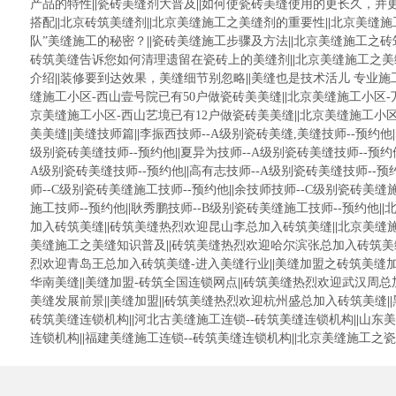
产品的特性
||
瓷砖美缝剂大普及
||
如何使瓷砖美缝使用的更长久，并
搭配
||
北京砖筑美缝剂
||
北京美缝施工之美缝剂的重要性
||
北京美缝施
队”美缝施工的秘密？
||
瓷砖美缝施工步骤及方法
||
北京美缝施工之砖
砖筑美缝告诉您如何清理遗留在瓷砖上的美缝剂
||
北京美缝施工之美
介绍
||
装修要到达效果，美缝细节别忽略
||
美缝也是技术活儿 专业施
缝施工小区-西山壹号院已有50户做瓷砖美美缝
||
北京美缝施工小区-
京美缝施工小区-西山艺境已有12户做瓷砖美美缝
||
北京美缝施工小区
美美缝
||
美缝技师篇
||
李振西技师--A级别瓷砖美缝,美缝技师--预约他
|
级别瓷砖美缝技师--预约他
||
夏异为技师--A级别瓷砖美缝技师--预约
A级别瓷砖美缝技师--预约他
||
高有志技师--A级别瓷砖美缝技师--预
师--C级别瓷砖美缝施工技师--预约他
||
余技师技师--C级别瓷砖美缝施
施工技师--预约他
||
耿秀鹏技师--B级别瓷砖美缝施工技师--预约他
||
北
加入砖筑美缝
||
砖筑美缝热烈欢迎昆山李总加入砖筑美缝
||
北京美缝
美缝施工之美缝知识普及
||
砖筑美缝热烈欢迎哈尔滨张总加入砖筑美
烈欢迎青岛王总加入砖筑美缝-进入美缝行业
||
美缝加盟之砖筑美缝
华南美缝
||
美缝加盟-砖筑全国连锁网点
||
砖筑美缝热烈欢迎武汉周总
美缝发展前景
||
美缝加盟
||
砖筑美缝热烈欢迎杭州盛总加入砖筑美缝
||
砖筑美缝连锁机构
||
河北古美缝施工连锁--砖筑美缝连锁机构
||
山东美
连锁机构
||
福建美缝施工连锁--砖筑美缝连锁机构
||
北京美缝施工之瓷