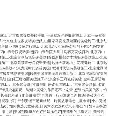
施工-北京瑞雪春堂瓷砖美缝
||
千章墅双色瓷缝剂施工-北京千章墅瓷
果-北京红山世家瓷砖美缝
||
红山世家马赛克及墙面砖美缝施工-北京红
筑美缝花园6号院进行施工-北京花园6号院瓷砖美缝
||
花园6号院复古
京西山壹号院瓷砖美缝
||
西山壹号院大尺寸马赛克花纹拼砖-北京西山
缝施工-北京首创新悦瓷砖美缝
||
首创新悦都仿木地板砖美缝施工-北京
缝施工-北京紫禁壹号院瓷砖美缝
||
远洋天著地面拼花美缝施工-北京远
瓷砖美缝-北京龙湖时代瓷砖美缝
||
龙湖时代瓷砖美缝施工-北京龙湖时
华贸城复试瓷砖美缝
||
砖筑美缝在滟澜新宸施工项目-北京滟澜新宸瓷砖
美缝
||
金科王府地面美缝施工-北京金科王府瓷砖美缝
||
金科王府阴角
施工-北京瓷砖美缝
||
紫御华府 瓷砖美缝施工-北京瓷砖美缝
||
山水文
环氧彩砂
||
美观、防潮？美缝的作用远不止这些
||
想装出美美的家，锦
延长瓷砖寿命？
||
“美缝联盟”再聚首，行业迎来全新机遇
||
瓷砖为什么
点揭秘
||
携手开创美缝市场新格局，砖筑益家邀您共赢未来
||
小小瓷缝
生新机
||
如何挑选儿童摇篮床
||
实木沙发选购技巧有哪些？
||
如何选择适
，用得舒
||
美缝剂选择深色好还是浅色好
||
美缝剂的挑选方法
||
美缝剂