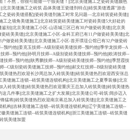
面！不然，你很可能做一个假美缝！
||
北京美缝施工之瓷砖美缝颜色
！
||
北京美缝施工之砖筑 晶体美缝王瓷缝剂特点
||
砖筑美缝透露“游击
工之瓷砖美缝搭配
||
瓷砖美缝剂施工时常见问题—北京砖筑瓷砖美缝
||
施工之墙角美缝施工
||
北京砖筑瓷砖美缝施工对瓷砖美缝5大好处的
缝鉴别
||
北京美缝施工小区-山语城三区已有30户做瓷砖美缝
||
北京美
做瓷砖美美缝
||
北京美缝施工小区-金科王府已有11户做瓷砖美美缝
||
北
3户做瓷砖美美缝
||
北京美缝施工小区-首开璞瑅公馆已有32户做瓷砖
--预约他
||
姜克玉技师--A级别瓷砖美缝技师--预约他
||
季学龙技师--A
技师--预约他
||
孙明月技师--A级别瓷砖美缝技师--预约他
||
欧涛技师--
缝技师--预约他
||
耿秀鹏技师--A级别瓷砖美缝技师--预约他
||
季慧霞技
师--C级别瓷砖美缝施工技师--预约他
||
郝文红技师--B级别瓷砖美缝
筑美缝热烈欢迎长沙周总加入砖筑美缝
||
砖筑美缝热烈欢迎西安张总
江美缝施工连锁--砖筑美缝连锁机构
||
北京美缝施工之夏季装修
||
北京
加入砖筑美缝
||
砖筑美缝热烈欢迎重庆王总加入砖筑美缝
||
砖筑美缝热
的这几件事
||
北京美缝施工之扩大发展
||
北京美缝公司-砖筑:阔步迈入
冲锋猛将
||
砖筑美缝热烈欢迎南京蒋总加入砖筑美缝
||
北京美缝施工之
锁机构
||
吉林美缝施工连锁--砖筑美缝连锁机构
||
辽宁美缝施工连锁--
安徽美缝施工连锁--砖筑美缝连锁机构
||
浙江美缝施工连锁--砖筑美缝
砖筑美缝加盟