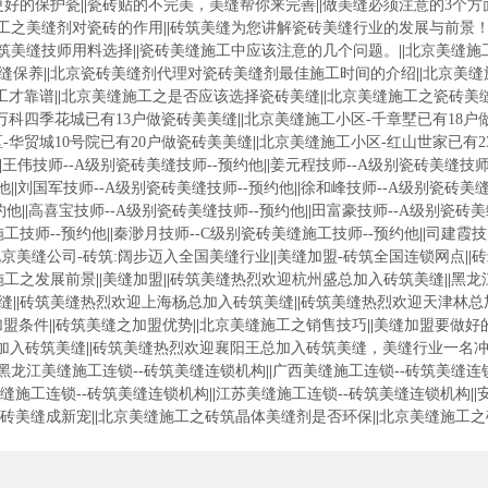
更好的保护瓷
||
瓷砖贴的不完美，美缝帮你来完善
||
做美缝必须注意的3个方
工之美缝剂对瓷砖的作用
||
砖筑美缝为您讲解瓷砖美缝行业的发展与前景
筑美缝技师用料选择
||
瓷砖美缝施工中应该注意的几个问题。
||
北京美缝施
缝保养
||
北京瓷砖美缝剂代理对瓷砖美缝剂最佳施工时间的介绍
||
北京美缝
工才靠谱
||
北京美缝施工之是否应该选择瓷砖美缝
||
北京美缝施工之瓷砖美
万科四季花城已有13户做瓷砖美美缝
||
北京美缝施工小区-千章墅已有18户
-华贸城10号院已有20户做瓷砖美美缝
||
北京美缝施工小区-红山世家已有2
|
王伟技师--A级别瓷砖美缝技师--预约他
||
姜元程技师--A级别瓷砖美缝技师
他
||
刘国军技师--A级别瓷砖美缝技师--预约他
||
徐和峰技师--A级别瓷砖美缝
约他
||
高喜宝技师--A级别瓷砖美缝技师--预约他
||
田富豪技师--A级别瓷砖美
工技师--预约他
||
秦渺月技师--C级别瓷砖美缝施工技师--预约他
||
司建霞技
京美缝公司-砖筑:阔步迈入全国美缝行业
||
美缝加盟-砖筑全国连锁网点
||
砖
施工之发展前景
||
美缝加盟
||
砖筑美缝热烈欢迎杭州盛总加入砖筑美缝
||
黑龙
缝
||
砖筑美缝热烈欢迎上海杨总加入砖筑美缝
||
砖筑美缝热烈欢迎天津林总
加盟条件
||
砖筑美缝之加盟优势
||
北京美缝施工之销售技巧
||
美缝加盟要做好
加入砖筑美缝
||
砖筑美缝热烈欢迎襄阳王总加入砖筑美缝，美缝行业一名
黑龙江美缝施工连锁--砖筑美缝连锁机构
||
广西美缝施工连锁--砖筑美缝连
缝施工连锁--砖筑美缝连锁机构
||
江苏美缝施工连锁--砖筑美缝连锁机构
||
砖美缝成新宠
||
北京美缝施工之砖筑晶体美缝剂是否环保
||
北京美缝施工之