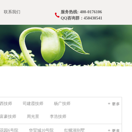
联系我们
服务热线: 400-0176106
QQ咨询群：450430541
西技师
司建霞技师
杨广技师
富豪技师
周光景
李浩技师
季会霞技师
苟梓晨技师
李克连
花园6号院
华贸城10号院
红螺湖别墅