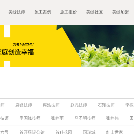
美缝技师
施工案例
施工报价
美缝社区
美缝加盟
技师
席锋技师
席浩技师
赵凡技师
石翔技师
李振
涛技师
季国锋技师
张静雨
马圣明技师
张静伟
田
技师
刘洋技师
季益斌技师
郑爱进
贾滨
程梦
院六号
首开璞瑅公馆
首科花园
国瑞城
红山世家