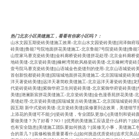
热门北京小区美缝施工，看看有你家小区吗？：
山水文园五期瓷砖美缝施工效果-北京山水文园瓷砖美缝
||
润泽御府
砖美缝
||
鲁能7号院地面拼花美缝施工-北京鲁能7号院瓷砖美缝
||
鲁能
山世家马赛克瓷砖美缝
||
金科廊桥瓷砖美缝拼花处理-北京金科廊桥
地砖美缝-北京瓷砖美缝
||
橡树湾简欧风格瓷砖美缝-北京橡树湾瓷砖
壹号院马赛克瓷砖美缝
||
山语城金色瓷缝剂的使用-北京山语城瓷砖
首创新悦都瓷砖美缝
||
国瑞城地面拼花美缝施工-北京国瑞城瓷砖美
洋天著瓷砖美缝
||
远洋天著简欧美缝施工-北京远洋天著瓷砖美缝
||
龙
代瓷砖瓷砖美缝
||
紫御华府卫生间瓷砖美缝-北京紫御华府瓷砖美缝
||
美缝
||
滟澜新宸拼花美缝施工-北京瓷砖美缝
||
金色漫香苑拼花美缝-
美缝处理-北京瓷砖美缝
||
国瑞城复古砖美缝施工-北京国瑞城瓷砖美
园五期 新中式瓷砖美缝-北京瓷砖美缝
||
装修要到达效果，美缝细节
上添花的美缝可不能少
||
瓷砖美缝，专业团队更放心
||
美缝剂和瓷砖
要做美缝？为了好看？NO！
||
优秀的美缝施工应该是什么样的？
||
如
也有安全隐患
||
美缝施工团队要如何挑选？
||
装修无小事，美缝施工
合的茶几？
||
装修检验质量要看什么
||
如何挑选优质瓷砖
||
追求完美品