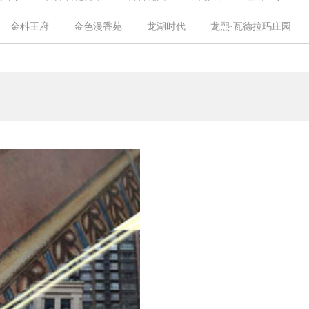
张强
燕超
卢亚飞
张志永
李树东
张新
金科王府
金色漫香苑
龙湖时代
龙熙·瓦德拉玛庄园
吴佳宾
冯永超
王星
岳耀东
刘坤
张乐
千章墅
瑞雪春堂
润泽御府
山水文园
山语城三区
澜新宸
远洋天著
紫禁壹号院
紫御华府
金科廊桥
水晶城
玺源台
沿海赛洛城
燕西华府
经开·壹中心
连店家园
怡馨园
恒大御景湾
汇豪阁公寓
金港国际
家园
清城北区
龙和时代
佟馨家园
住总·万科橙
芳星园三区
领秀·翡翠山
怡海花园恒泰园
万泉盛景园
苑
云溪小区
雍景四季
远洋山水
朝通嘉园
格兰晴
保利天悦