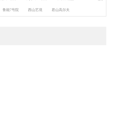
徐晓虎
刘松
吉章强
张苏武
鲁能7号院
西山艺境
君山高尔夫
首创新悦都
万科四季花城
天鹅堡
翠叠园
国风美唐
华侨城
汇景阁
怡秀园
怡园小区
御汤山
丽都壹号
玲珑墅
满庭芳嘉园
博客雅居
东亚五环国际
惠景新苑
丰华苑
珠江骏景
郦城
太月园
天
果园北区
红杉溪谷