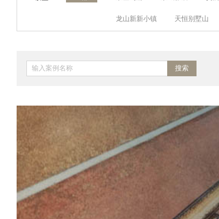
李浩技师
李向
崔宏新
龙山新新小镇
天恒别墅山
刘鑫钰
陈鹏飞
闫洋洋
首创澜茵山
云溪别墅
西山壹号院
橡树湾
滟
京汉·东方名苑
上地佳园
原香嘉苑
珠江峰景
马
东景苑
枫林绿洲
五洲
加州水郡
天恒乐活城
风芳园
中昊家园
梧桐
武夷花园紫荆园
兰亭坊