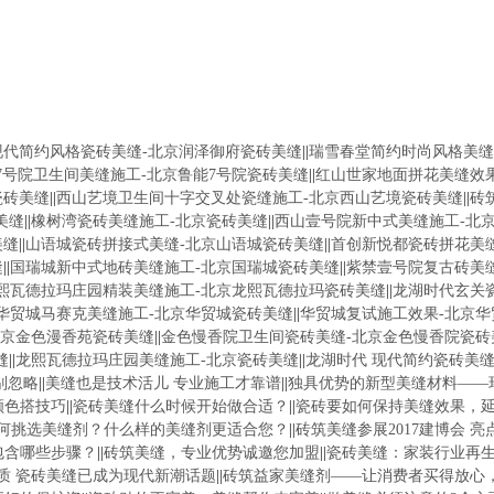
现代简约风格瓷砖美缝-北京润泽御府瓷砖美缝
||
瑞雪春堂简约时尚风格美缝
7号院卫生间美缝施工-北京鲁能7号院瓷砖美缝
||
红山世家地面拼花美缝效
瓷砖美缝
||
西山艺境卫生间十字交叉处瓷缝施工-北京西山艺境瓷砖美缝
||
砖
美缝
||
橡树湾瓷砖美缝施工-北京瓷砖美缝
||
西山壹号院新中式美缝施工-北
美缝
||
山语城瓷砖拼接式美缝-北京山语城瓷砖美缝
||
首创新悦都瓷砖拼花美
缝
||
国瑞城新中式地砖美缝施工-北京国瑞城瓷砖美缝
||
紫禁壹号院复古砖美
熙瓦德拉玛庄园精装美缝施工-北京龙熙瓦德拉玛瓷砖美缝
||
龙湖时代玄关
华贸城马赛克美缝施工-北京华贸城瓷砖美缝
||
华贸城复试施工效果-北京
北京金色漫香苑瓷砖美缝
||
金色慢香院卫生间瓷砖美缝-北京金色慢香院瓷砖
缝
||
龙熙瓦德拉玛庄园美缝施工-北京瓷砖美缝
||
龙湖时代 现代简约瓷砖美缝
别忽略
||
美缝也是技术活儿 专业施工才靠谱
||
独具优势的新型美缝材料——
颜色搭技巧
||
瓷砖美缝什么时候开始做合适？
||
瓷砖要如何保持美缝效果，
何挑选美缝剂？什么样的美缝剂更适合您？
||
砖筑美缝参展2017建博会 亮
包含哪些步骤？
||
砖筑美缝，专业优势诚邀您加盟
||
瓷砖美缝：家装行业再
质 瓷砖美缝已成为现代新潮话题
||
砖筑益家美缝剂——让消费者买得放心