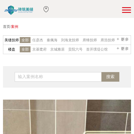
首页
/
案例
美缝技师
全部
任彦杰
秦佩海
刘海龙技师
席锋技师
席浩技师
赵凡技师
石翔技师
李振西技师
司建霞技师
杨广技师
楼盘
全部
京基鹭府
京城雅居
贡院六号
首开璞瑅公馆
王林技师
吴晗技师
欧涛技师
季国锋技师
张静雨
首科花园
国瑞城
红山世家
花园6号院
华贸城10号院
马圣明技师
张静伟
田富豪技师
周光景
李浩技师
红螺湖别墅
龙山新新小镇
天恒别墅山
金科王府
李技师
杨梧技师
刘波技师
刘洋技师
季益斌技师
金色漫香苑
龙湖时代
龙熙·瓦德拉玛庄园
鲁能7号院
郑爱进
贾滨
程梦
季会霞技师
苟梓晨技师
李克连
西山艺境
君山高尔夫
首创澜茵山
云溪别墅
千章墅
李浩技师
李向
崔宏新
张强
燕超
卢亚飞
张志永
瑞雪春堂
润泽御府
山水文园
山语城三区
首创新悦都
李树东
张新
徐晓虎
刘松
吉章强
张苏武
刘鑫钰
万科四季花城
天鹅堡
西山壹号院
橡树湾
滟澜新宸
陈鹏飞
闫洋洋
吴佳宾
冯永超
王星
岳耀东
刘坤
远洋天著
紫禁壹号院
紫御华府
金科廊桥
翠叠园
张乐
国风美唐
华侨城
汇景阁
京汉·东方名苑
上地佳园
水晶城
玺源台
沿海赛洛城
燕西华府
经开·壹中心