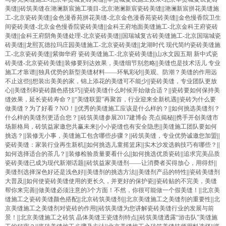
美缝
||
砖筑美缝在滟澜新宸施工项目-北京滟澜新宸瓷砖美缝
||
滟澜新宸拼花美缝施
工-北京瓷砖美缝
||
金色漫香苑拼花美缝-北京金色漫香苑瓷砖美缝
||
金色慢香院卫生
间瓷砖美缝-北京金色慢香院瓷砖美缝
||
金科王府地面美缝施工-北京金科王府瓷砖
美缝
||
金科王府阴角美缝处理-北京瓷砖美缝
||
国瑞城复古砖美缝施工-北京国瑞城瓷
砖美缝
||
龙熙瓦德拉玛庄园美缝施工-北京瓷砖美缝
||
龙湖时代 现代简约瓷砖美缝施
工-北京瓷砖美缝
||
紫御华府 瓷砖美缝施工-北京瓷砖美缝
||
山水文园五期 新中式瓷
砖美缝-北京瓷砖美缝
||
装修要到达效果，美缝细节别忽略
||
美缝也是技术活儿 专业
施工才靠谱
||
独具优势的新型美缝材料——环氧彩砂
||
美观、防潮？美缝的作用远
不止这些
||
想装出美美的家，锦上添花的美缝可不能少
||
瓷砖美缝，专业团队更放
心
||
美缝剂和瓷砖颜色搭技巧
||
瓷砖美缝什么时候开始做合适？
||
瓷砖要如何保持美
缝效果，延长瓷砖寿命？
||
“美缝联盟”再聚首，行业迎来全新机遇
||
瓷砖为什么要
做美缝？为了好看？NO！
||
优秀的美缝施工应该是什么样的？
||
如何挑选美缝剂？
什么样的美缝剂更适合您？
||
砖筑美缝参展2017建博会 亮点揭秘
||
携手开创美缝市
场新格局，砖筑益家邀您共赢未来
||
小小瓷缝也有安全隐患
||
美缝施工团队要如何
挑选？
||
装修无小事，美缝施工包含哪些步骤？
||
砖筑美缝，专业优势诚邀您加盟
||
瓷砖美缝：家装行业再生新机
||
如何挑选儿童摇篮床
||
实木沙发选购技巧有哪些？
||
如何选择适合的茶几？
||
装修检验质量要看什么
||
如何挑选优质瓷砖
||
追求完美品质
瓷砖美缝已成为现代新潮话题
||
砖筑益家美缝剂——让消费者买得放心，用得舒
||
美缝剂选择深色好还是浅色好
||
美缝剂的挑选方法
||
美缝剂产品的特性
||
瓷砖美缝剂
大普及
||
如何使瓷砖美缝使用的更长久，并更好的保护瓷
||
瓷砖贴的不完美，美缝
帮你来完善
||
做美缝必须注意的3个方面！不然，你很可能做一个假美缝！
||
北京美
缝施工之瓷砖美缝颜色搭配
||
北京砖筑美缝剂
||
北京美缝施工之美缝剂的重要性
||
北
京美缝施工之美缝剂对瓷砖的作用
||
砖筑美缝为您讲解瓷砖美缝行业的发展与前
景！
||
北京美缝施工之砖筑 晶体美缝王瓷缝剂特点
||
砖筑美缝透露“游击队”美缝施