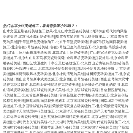
热门北京小区美缝施工，看看有你家小区吗？：
山水文园五期瓷砖美缝施工效果-北京山水文园瓷砖美缝
||
润泽御府现代简约风格
瓷砖美缝-北京润泽御府瓷砖美缝
||
瑞雪春堂简约时尚风格美缝施工-北京瑞雪春堂
瓷砖美缝
||
千章墅双色瓷缝剂施工-北京千章墅瓷砖美缝
||
鲁能7号院地面拼花美缝
施工-北京鲁能7号院瓷砖美缝
||
鲁能7号院卫生间美缝施工-北京鲁能7号院瓷砖美
缝
||
红山世家地面拼花美缝效果-北京红山世家瓷砖美缝
||
红山世家马赛克及墙面砖
美缝施工-北京红山世家马赛克瓷砖美缝
||
金科廊桥瓷砖美缝拼花处理-北京金科廊
桥瓷砖美缝
||
西山艺境卫生间十字交叉处瓷缝施工-北京西山艺境瓷砖美缝
||
砖筑美
缝花园6号院进行施工-北京花园6号院瓷砖美缝
||
花园6号院复古地砖美缝-北京瓷砖
美缝
||
橡树湾简欧风格瓷砖美缝-北京橡树湾瓷砖美缝
||
橡树湾瓷砖美缝施工-北京瓷
砖美缝
||
西山壹号院新中式美缝施工-北京西山壹号院瓷砖美缝
||
西山壹号院大尺寸
马赛克花纹拼砖-北京西山壹号院马赛克瓷砖美缝
||
山语城金色瓷缝剂的使用-北京
山语城瓷砖美缝
||
山语城瓷砖拼接式美缝-北京山语城瓷砖美缝
||
首创新悦都瓷砖拼
花美缝施工-北京首创新悦瓷砖美缝
||
首创新悦都仿木地板砖美缝施工-北京首创新
悦都瓷砖美缝
||
国瑞城地面拼花美缝施工-北京国瑞城瓷砖美缝
||
国瑞城新中式地砖
美缝施工-北京国瑞城瓷砖美缝
||
紫禁壹号院复古砖美缝施工-北京紫禁壹号院瓷砖
美缝
||
远洋天著地面拼花美缝施工-北京远洋天著瓷砖美缝
||
远洋天著简欧美缝施工-
北京远洋天著瓷砖美缝
||
龙熙瓦德拉玛庄园精装美缝施工-北京龙熙瓦德拉玛瓷砖
美缝
||
龙湖时代玄关瓷砖美缝-北京龙湖时代瓷砖美缝
||
龙湖时代瓷砖美缝施工-北京
龙湖时代瓷砖瓷砖美缝
||
紫御华府卫生间瓷砖美缝-北京紫御华府瓷砖美缝
||
华贸城
马赛克美缝施工-北京华贸城瓷砖美缝
||
华贸城复试施工效果-北京华贸城复试瓷砖