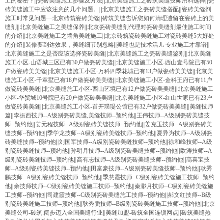
工的秘密？
||
瓷砖美缝施工步骤及方法
||
北京美缝施工之砖筑美缝技师用料选择
||
瓷
砖美缝施工中应该注意的几个问题。
||
北京美缝施工之瓷砖美缝搭配
||
瓷砖美缝剂
施工时常见问题—北京砖筑瓷砖美缝
||
砖筑美缝告诉您如何清理遗留在瓷砖上的美
缝剂
||
北京美缝施工之美缝保养
||
北京瓷砖美缝剂代理对瓷砖美缝剂最佳施工时间
的介绍
||
北京美缝施工之墙角美缝施工
||
北京砖筑瓷砖美缝施工对瓷砖美缝5大好处
的介绍
||
装修要到达效果，美缝细节别忽略
||
美缝也是技术活儿 专业施工才靠谱
||
北京美缝施工之是否应该选择瓷砖美缝
||
北京美缝施工之瓷砖美缝鉴别
||
北京美缝
施工小区-山语城三区已有30户做瓷砖美缝
||
北京美缝施工小区-西山壹号院已有50
户做瓷砖美美缝
||
北京美缝施工小区-万科四季花城已有13户做瓷砖美美缝
||
北京美
缝施工小区-千章墅已有18户做瓷砖美美缝
||
北京美缝施工小区-金科王府已有11户
做瓷砖美美缝
||
北京美缝施工小区-西山艺境已有12户做瓷砖美美缝
||
北京美缝施工
小区-华贸城10号院已有20户做瓷砖美美缝
||
北京美缝施工小区-红山世家已有23户
做瓷砖美美缝
||
北京美缝施工小区-首开璞瑅公馆已有32户做瓷砖美美缝
||
美缝技师
篇
||
李振西技师--A级别瓷砖美缝,美缝技师--预约他
||
王伟技师--A级别瓷砖美缝技
师--预约他
||
姜元程技师--A级别瓷砖美缝技师--预约他
||
姜克玉技师--A级别瓷砖美
缝技师--预约他
||
季学龙技师--A级别瓷砖美缝技师--预约他
||
夏异为技师--A级别瓷
砖美缝技师--预约他
||
刘国军技师--A级别瓷砖美缝技师--预约他
||
徐和峰技师--A级
别瓷砖美缝技师--预约他
||
孙明月技师--A级别瓷砖美缝技师--预约他
||
欧涛技师--A
级别瓷砖美缝技师--预约他
||
高有志技师--A级别瓷砖美缝技师--预约他
||
高喜宝技
师--A级别瓷砖美缝技师--预约他
||
田富豪技师--A级别瓷砖美缝技师--预约他
||
耿秀
鹏技师--A级别瓷砖美缝技师--预约他
||
季慧霞技师--C级别瓷砖美缝施工技师--预约
他
||
余技师技师--C级别瓷砖美缝施工技师--预约他
||
秦渺月技师--C级别瓷砖美缝施
工技师--预约他
||
司建霞技师--C级别瓷砖美缝施工技师--预约他
||
郝文红技师--B级
别瓷砖美缝施工技师--预约他
||
耿秀鹏技师--B级别瓷砖美缝施工技师--预约他
||
北京
美缝公司-砖筑:阔步迈入全国美缝行业
||
美缝加盟-砖筑全国连锁网点
||
砖筑美缝热